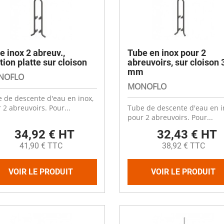
es
Compresseurs
Ventilateur cheminée
t coudes
Electrodistributeurs et électrovan
escent
Ventilation céréale
es
rds
Vérins et accessoires
Ouverture fenêtre
 de distribution
 anti-retour
Raccords et accessoires
e inox 2 abreuv.,
Tube en inox pour 2
isation diamètre 50
ation platte sur cloison
abreuvoirs, sur cloison 
mm
isation diamètre 63
Cooling plastique
NOFLO
x
MONOFLO
 membrane carrée
Brumisation
ge
 de descente d'eau en inox,
ne à soupe
Cooling inox
 2 abreuvoirs. Pour...
Tube de descente d'eau en i
pour 2 abreuvoirs. Pour...
Panneaux cooling
34,92 € HT
32,43 € HT
41,90 € TTC
38,92 € TTC
VOIR LE PRODUIT
VOIR LE PRODUIT