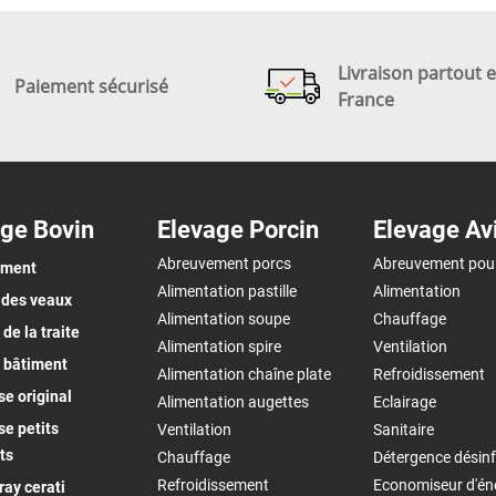
Livraison partout 
Paiement sécurisé
France
ge Bovin
Elevage Porcin
Elevage Av
Abreuvement porcs
Abreuvement pou
ement
Alimentation pastille
Alimentation
 des veaux
Alimentation soupe
Chauffage
de la traite
Alimentation spire
Ventilation
 bâtiment
Alimentation chaîne plate
Refroidissement
e original
Alimentation augettes
Eclairage
e petits
Ventilation
Sanitaire
ts
Chauffage
Détergence désinf
Refroidissement
Economiseur d'én
ay cerati