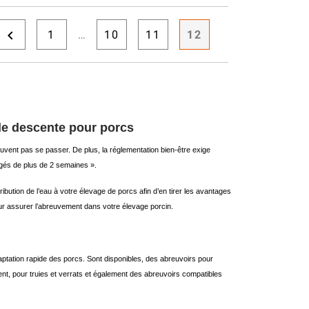

1
…
10
11
12
 de descente pour porcs
peuvent pas se passer. De plus, la réglementation bien-être exige
âgés de plus de 2 semaines ».
ution de l’eau à votre élevage de porcs afin d’en tirer les avantages
pour assurer l’abreuvement dans votre élevage porcin.
ptation rapide des porcs. Sont disponibles, des abreuvoirs pour
nt, pour truies et verrats et également des abreuvoirs compatibles