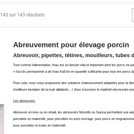
143 sur 143 résultats
Abreuvement pour élevage porcin
Abreuvoir, pipettes, tétines, mouilleurs, tubes
Tout comme l'alimentation, l'eau est un besoin vital et important dont les porcs ne 
« l’accès permanente à de l’eau fraîche en quantité suffisante pour tous les porcs 
Pour cela, nous vous proposons des solutions d’abreuvement adaptées pour la distrib
(meilleure lactation de la truie allaitante…) Vous trouverez le matériel nécessaire 
Les abreuvoirs
Abreuvoir en inox ou en émail, les abreuvoirs Monoflo ou Suevia permettent une ada
porcelets en maternité, pour porcelets en post-sevrage, pour porcs en engraisseme
pour porcelets et truies en maternité.