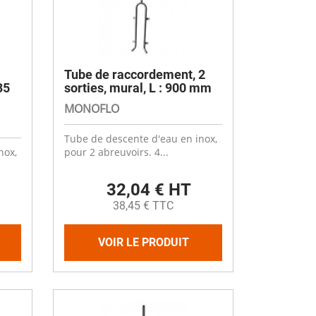
Désinfectant
Produits Printalys
nes
Trempage salle
Tube de raccordement, 2
Sanitaire élevage
35
sorties, mural, L : 900 mm
Traitement de l'eau
MONOFLO
Equarrissage
Tube de descente d'eau en inox,
Aliment élevage
nox,
pour 2 abreuvoirs. 4...
32,04 € HT
38,45 € TTC
Détergent
VOIR LE PRODUIT
Désinfectant