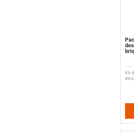
Pac
des
bri
Kit 
desc