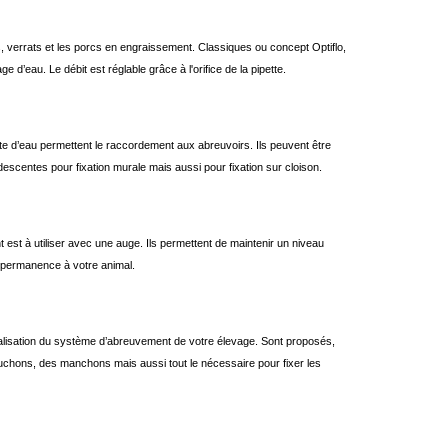
ies, verrats et les porcs en engraissement. Classiques ou concept Optiflo,
e d’eau. Le débit est réglable grâce à l'orifice de la pipette.
’eau permettent le raccordement aux abreuvoirs. Ils peuvent être
descentes pour fixation murale mais aussi pour fixation sur cloison.
st à utiliser avec une auge. Ils permettent de maintenir un niveau
n permanence à votre animal.
analisation du système d’abreuvement de votre élevage. Sont proposés,
chons, des manchons mais aussi tout le nécessaire pour fixer les