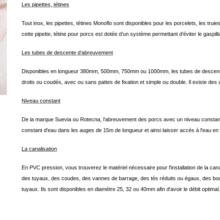
Les pipettes, tétines
Tout inox, les pipettes, tétines Monoflo sont disponibles pour les porcelets, les tru
cette pipette, tétine pour porcs est dotée d’un système permettant d’éviter le gaspillag
Les tubes de descente d’abreuvement
Disponibles en longueur 380mm, 500mm, 750mm ou 1000mm, les tubes de descente d
droits ou coudés, avec ou sans pattes de fixation et simple ou double. Il existe des 
Niveau constant
De la marque Suevia ou Rotecna, l’abreuvement des porcs avec un niveau constant e
constant d'eau dans les auges de 15m de longueur et ainsi laisser accès à l'eau e
La canalisation
En PVC pression, vous trouverez le matériel nécessaire pour l'installation de la c
des tuyaux, des coudes, des vannes de barrage, des tés réduits ou égaux, des bou
tuyaux. Ils sont disponibles en diamètre 25, 32 ou 40mm afin d'avoir le débit optimal.