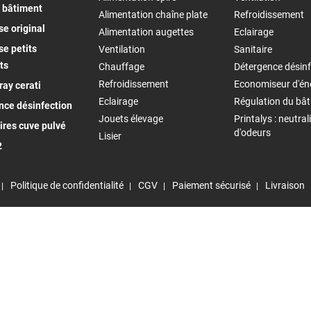
 bâtiment
Alimentation chaîne plate
Refroidissement
e original
Alimentation augettes
Eclairage
e petits
Ventilation
Sanitaire
ts
Chauffage
Détergence désinf
Refroidissement
Economiseur d'én
ay cerati
Eclairage
Régulation du bâ
nce désinfection
Jouets élevage
Printalys : neutral
ires cuve pulvé
d'odeurs
Lisier
2
Politique de confidentialité
CGV
Paiement sécurisé
Livraison