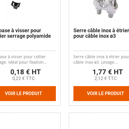
es
Compresseurs
Ventilateur cheminée
t coudes
Electrodistributeurs et électrovan
escent
Ventilation céréale
es
rds
Vérins et accessoires
Ouverture fenêtre
 de distribution
 anti-retour
Raccords et accessoires
ase à visser pour
Serre câble inox à étrie
isation diamètre 50
lier serrage polyamide
pour câble inox ø3
isation diamètre 63
Cooling plastique
x
 membrane carrée
Brumisation
ge
se à visser pour collier
Serre câble inox à étrier pou
ne à soupe
Cooling inox
age. Idéal pour fixation...
câble inox ø3. Levage...
Panneaux cooling
0,18 € HT
1,77 € HT
0,22 € TTC
2,12 € TTC
VOIR LE PRODUIT
VOIR LE PRODUIT