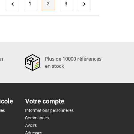


1
2
3
en
Plus de 10000 références
en stock
icole
Votre compte
les
Informations personnelles
Commandes
Avoirs
Adresses