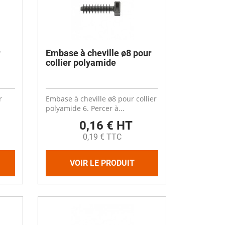
Désinfectant
Produits Printalys
nes
Trempage salle
r
Embase à cheville ø8 pour
Sanitaire élevage
collier polyamide
Traitement de l'eau
Equarrissage
r
Embase à cheville ø8 pour collier
Aliment élevage
polyamide 6. Percer à...
0,16 € HT
0,19 € TTC
VOIR LE PRODUIT
Détergent
Désinfectant