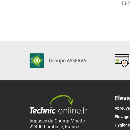
13-2
Groupe ASSERVA
Eleva
Abreuv
Elevage
Impasse du Champ Mirette
Hygiène 
22400
Lamballe
,
France