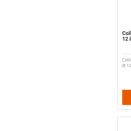
Col
12 
Coll
Ø 12