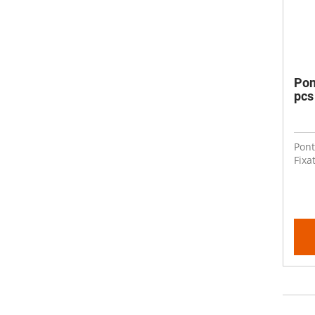
Pon
pcs
Pont
Fixa