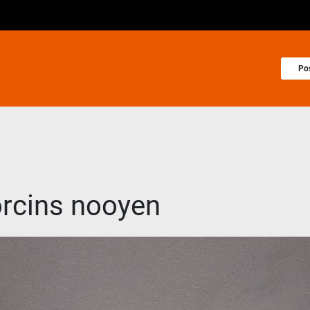
Po
orcins nooyen