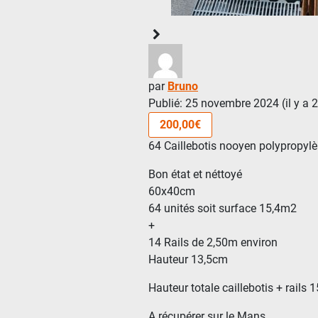
par
Bruno
Publié: 25 novembre 2024 (il y a 
200,00€
64 Caillebotis nooyen polypropylè
Bon état et néttoyé
60x40cm
64 unités soit surface 15,4m2
+
14 Rails de 2,50m environ
Hauteur 13,5cm
Hauteur totale caillebotis + rails
A récupérer sur le Mans