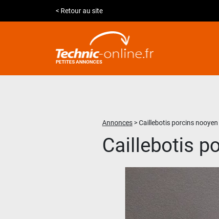
< Retour au site
PETITES ANNONCES
Annonces
>
Caillebotis porcins nooyen
Caillebotis p