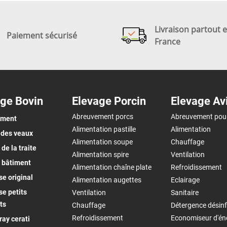
Livraison partout 
Paiement sécurisé
France
ge Bovin
Elevage Porcin
Elevage Av
Abreuvement porcs
Abreuvement pou
ement
Alimentation pastille
Alimentation
 des veaux
Alimentation soupe
Chauffage
de la traite
Alimentation spire
Ventilation
 bâtiment
Alimentation chaîne plate
Refroidissement
e original
Alimentation augettes
Eclairage
e petits
Ventilation
Sanitaire
ts
Chauffage
Détergence désinf
Refroidissement
Economiseur d'én
ay cerati