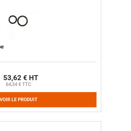
Désinfectant
Produits Printalys
nes
Trempage salle
Sanitaire élevage
Traitement de l'eau
pe
Equarrissage
Aliment élevage
53,62 € HT
64,34 € TTC
Détergent
VOIR LE PRODUIT
Désinfectant