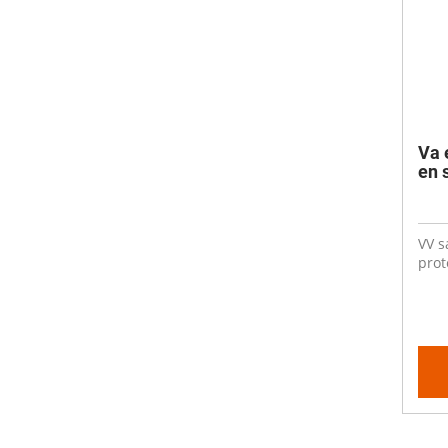
Va 
en 
VV s
prot