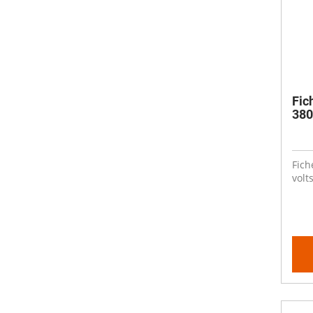
Fic
380
Fich
volt