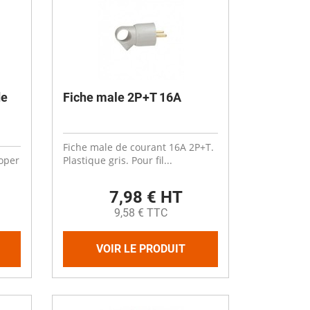
Désinfectant
Produits Printalys
nes
Trempage salle
Sanitaire élevage
de
Fiche male 2P+T 16A
Traitement de l'eau
Equarrissage
Aliment élevage
Fiche male de courant 16A 2P+T.
oper
Plastique gris. Pour fil...
7,98 € HT
9,58 € TTC
Détergent
VOIR LE PRODUIT
Désinfectant