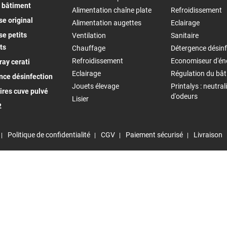
 bâtiment
Alimentation chaîne plate
Refroidissement
e original
Alimentation augettes
Eclairage
e petits
Ventilation
Sanitaire
ts
Chauffage
Détergence désinf
Refroidissement
Economiseur d'én
ay cerati
Eclairage
Régulation du bâ
nce désinfection
Jouets élevage
Printalys : neutral
ires cuve pulvé
d'odeurs
Lisier
2
Politique de confidentialité
CGV
Paiement sécurisé
Livraison