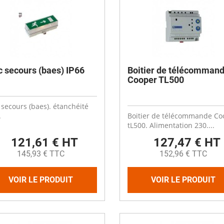
es
Compresseurs
Ventilateur cheminée
t coudes
Electrodistributeurs et électrovan
escent
Ventilation céréale
es
rds
Vérins et accessoires
Ouverture fenêtre
 de distribution
 anti-retour
Raccords et accessoires
isation diamètre 50
c secours (baes) IP66
Boitier de télécomman
isation diamètre 63
Cooling plastique
Cooper TL500
x
 membrane carrée
Brumisation
ge
ne à soupe
Cooling inox
 secours (baes). étanchéité
.
Boitier de télécommande Co
Panneaux cooling
tL500. Alimentation 230....
121,61 € HT
127,47 € HT
145,93 € TTC
152,96 € TTC
VOIR LE PRODUIT
VOIR LE PRODUIT