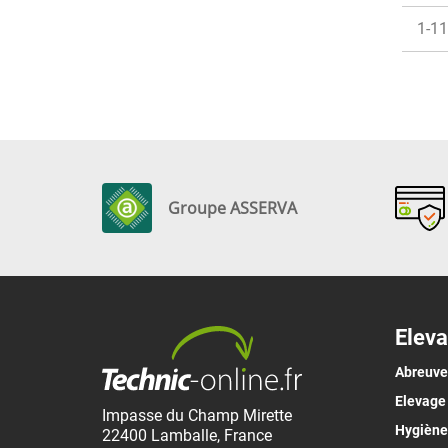
1-11
Groupe ASSERVA
Eleva
Abreuv
Elevage
Impasse du Champ Mirette
Hygiène 
22400
Lamballe
,
France