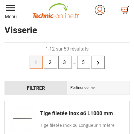
menu
Menu
Visserie
1-12 sur 59 résultats

1
2
3
…
5

FILTRER
Pertinence
Tige filetée inox ø6 L1000 mm
Tige filetée inox ø6 Longueur 1 mètre