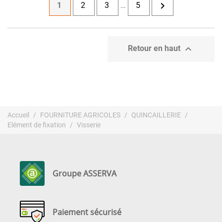

1
2
3
…
5

Retour en haut
Accueil
FOURNITURE AGRICOLES
QUINCAILLERIE
Elément de fixation
Visserie
Groupe ASSERVA
Paiement sécurisé