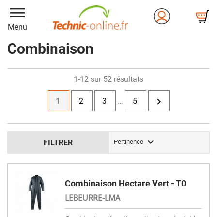
menu
Menu
Combinaison
1-12 sur 52 résultats

1
2
3
…
5

FILTRER
Pertinence
Combinaison Hectare Vert - T0
LEBEURRE-LMA