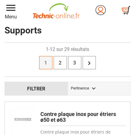
menu
Menu
Supports
1-12 sur 29 résultats

1
2
3

FILTRER
Pertinence
Contre plaque inox pour étriers
ø50 et ø63
Contre plaque inox pour étriers de