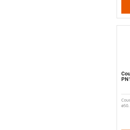
Cou
PN1
Coud
ø50. 