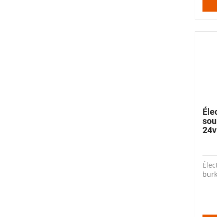
Éle
sou
24
Élec
burk