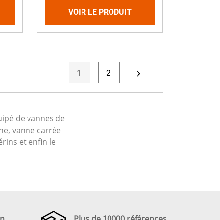
VOIR LE PRODUIT

1
2
équipé de vannes de
ane, vanne carrée
rins et enfin le
en
Plus de 10000 références