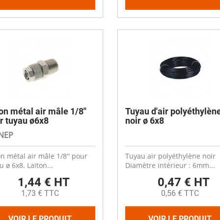
on métal air mâle 1/8''
Tuyau d'air polyéthylèn
r tuyau ø6x8
noir ø 6x8
NEP
n métal air mâle 1/8'' pour
Tuyau air polyéthylène noir
u ø 6x8. Laiton...
Diamètre intérieur : 6mm...
1,44 € HT
0,47 € HT
1,73 € TTC
0,56 € TTC
VOIR LE PRODUIT
VOIR LE PRODUIT