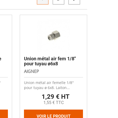
Désinfectant
Produits Printalys
nes
Trempage salle
Sanitaire élevage
Traitement de l'eau
Equarrissage
Aliment élevage
e
Union métal air fem 1/8''
pour tuyau ø6x8
AIGNEP
'
Union métal air femelle 1/8''
Détergent
pour tuyau ø 6x8. Laiton...
Désinfectant
1,29 € HT
1,55 € TTC
VOIR LE PRODUIT