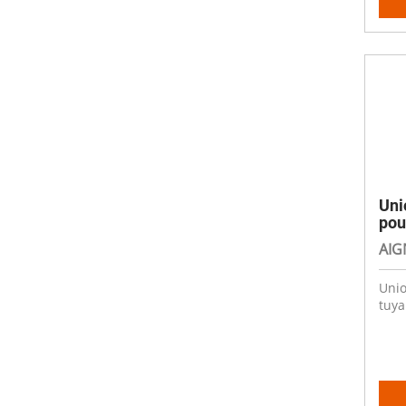
Uni
pou
AIG
Unio
tuya