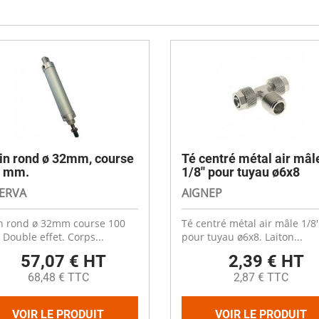
es
Compresseurs
Ventilateur cheminée
t coudes
Electrodistributeurs et électrovan
escent
Ventilation céréale
es
rds
Vérins et accessoires
Ouverture fenêtre
 de distribution
 anti-retour
Raccords et accessoires
isation diamètre 50
isation diamètre 63
Cooling plastique
x
 membrane carrée
Brumisation
ge
ne à soupe
Cooling inox
in rond ø 32mm, course
Té centré métal air mâl
0 mm.
1/8'' pour tuyau ø6x8
Panneaux cooling
ERVA
AIGNEP
n rond ø 32mm course 100
Té centré métal air mâle 1/8'
Double effet. Corps...
pour tuyau ø6x8. Laiton...
57,07 € HT
2,39 € HT
68,48 € TTC
2,87 € TTC
VOIR LE PRODUIT
VOIR LE PRODUIT