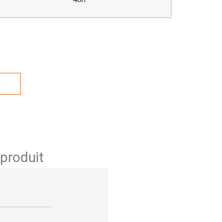
S
 produit
.