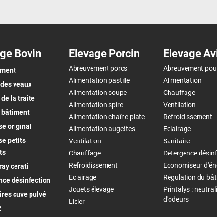
ge Bovin
Elevage Porcin
Elevage Av
Abreuvement porcs
Abreuvement pou
ement
Alimentation pastille
Alimentation
 des veaux
Alimentation soupe
Chauffage
de la traite
Alimentation spire
Ventilation
 bâtiment
Alimentation chaîne plate
Refroidissement
e original
Alimentation augettes
Eclairage
e petits
Ventilation
Sanitaire
ts
Chauffage
Détergence désinf
Refroidissement
Economiseur d'én
ay cerati
Eclairage
Régulation du bâ
nce désinfection
Jouets élevage
Printalys : neutral
ires cuve pulvé
d'odeurs
Lisier
2