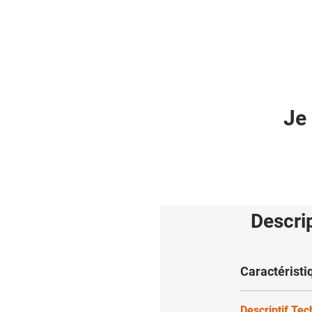
Je 
Descri
Caractéristi
Descriptif Te