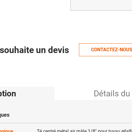
souhaite un devis
CONTACTEZ-NOU
ption
Détails du
ques
chnique
Té centré métal air mâle 1/8'' pour tuyau ø6x8