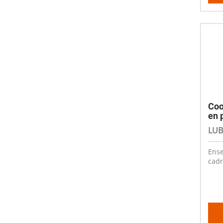
Coo
en 
LUB
Ense
cadr