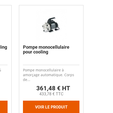
Désinfectant
Produits Printalys
nes
Trempage salle
Sanitaire élevage
Traitement de l'eau
Equarrissage
ling
Pompe monocellulaire
pour cooling
Aliment élevage
G
Pompe monocellulaire à
amorçage automatique. Corps
de...
Détergent
361,48 € HT
Désinfectant
433,78 € TTC
VOIR LE PRODUIT