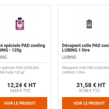
es
Compresseurs
Ventilateur cheminée
t coudes
Electrodistributeurs et électrovan
escent
Ventilation céréale
es
rds
Vérins et accessoires
Ouverture fenêtre
 de distribution
 anti-retour
Raccords et accessoires
isation diamètre 50
isation diamètre 63
Cooling plastique
x
 membrane carrée
Brumisation
le spéciale PAD cooling
Décapant colle PAD coo
ge
ING - 125g
LUBING 1 litre
ne à soupe
Cooling inox
ING
LUBING
Panneaux cooling
e spéciale PAD COOLING
Décapant colle PAD COOLIN
NG tube 125 gr
LUBING 1 litre
12,24 € HT
31,58 € HT
14,69 € TTC
37,90 € TTC
VOIR LE PRODUIT
VOIR LE PRODUIT