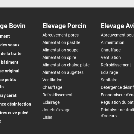
ge Bovin
Elevage Porcin
Elevage Av
Abreuvement porcs
Abreuvement pou
ement
Alimentation pastille
Alimentation
 des veaux
Alimentation soupe
Chauffage
de la traite
Alimentation spire
Ventilation
 bâtiment
Alimentation chaîne plate
Refroidissement
e original
Alimentation augettes
Eclairage
e petits
Ventilation
Sanitaire
ts
Chauffage
Détergence désinf
Refroidissement
Economiseur d'én
ay cerati
Eclairage
Régulation du bâ
nce désinfection
Jouets élevage
Printalys : neutral
ires cuve pulvé
d'odeurs
Lisier
2