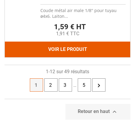
Coude métal air male 1/8'' pour tuyau
ø4x6. Laiton...
1,59 € HT
1,91 € TTC
VOIR LE PRODUIT
1-12 sur 49 résultats

1
2
3
…
5

Retour en haut