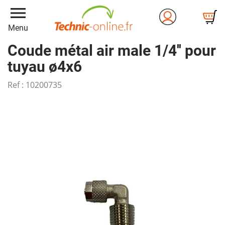
menu
Menu
Coude métal air male 1/4'' pour
tuyau ø4x6
Ref :
10200735