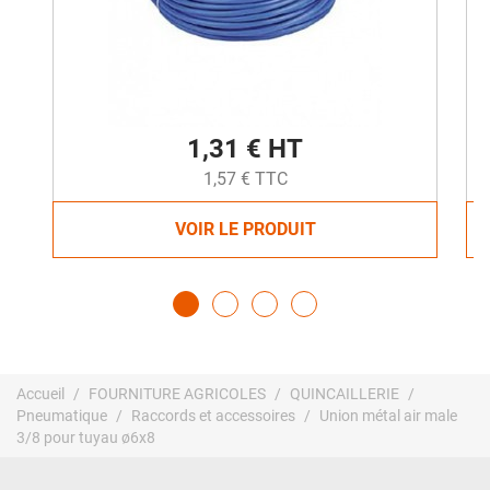
1,31 € HT
1,57 € TTC
VOIR LE PRODUIT
Accueil
FOURNITURE AGRICOLES
QUINCAILLERIE
Pneumatique
Raccords et accessoires
Union métal air male
3/8 pour tuyau ø6x8