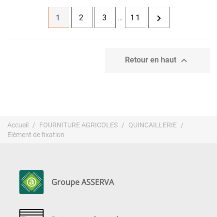

1
2
3
…
11

Retour en haut
Accueil
FOURNITURE AGRICOLES
QUINCAILLERIE
Elément de fixation
Groupe ASSERVA