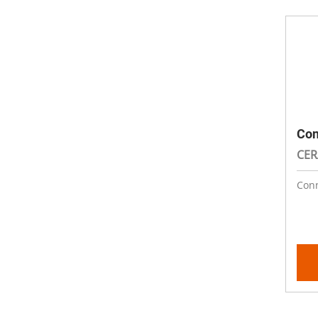
Con
CER
Conn