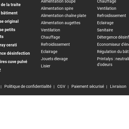
Alimentation soupe
Chauffage
de la traite
Alimentation spire
Ventilation
 bâtiment
Alimentation chaîne plate
Refroidissement
e original
Alimentation augettes
Eclairage
e petits
Ventilation
Sanitaire
ts
Chauffage
Détergence désinf
Refroidissement
Economiseur d'én
ay cerati
Eclairage
Régulation du bâ
nce désinfection
Jouets élevage
Printalys : neutral
ires cuve pulvé
d'odeurs
Lisier
2
Politique de confidentialité
CGV
Paiement sécurisé
Livraison