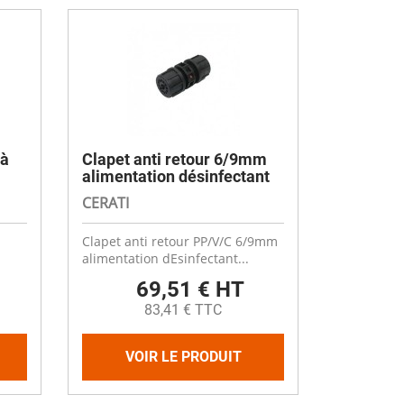
Désinfectant
Produits Printalys
nes
Trempage salle
Sanitaire élevage
Traitement de l'eau
 à
Clapet anti retour 6/9mm
Equarrissage
alimentation désinfectant
Aliment élevage
CERATI
Clapet anti retour PP/V/C 6/9mm
alimentation dEsinfectant...
69,51 € HT
Détergent
83,41 € TTC
Désinfectant
VOIR LE PRODUIT