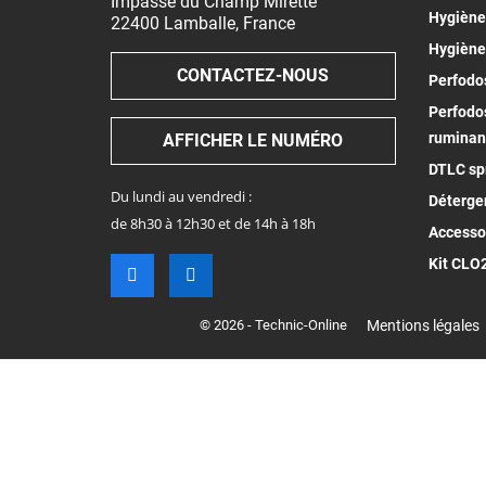
Impasse du Champ Mirette
Hygiène 
22400
Lamballe
,
France
Hygiène
CONTACTEZ-NOUS
Perfodos
Perfodos
ruminan
AFFICHER LE NUMÉRO
DTLC spr
Du lundi au vendredi :
Déterge
de 8h30 à 12h30 et de 14h à 18h
Accesso
Kit CLO
© 2026 - Technic-Online
Mentions légales