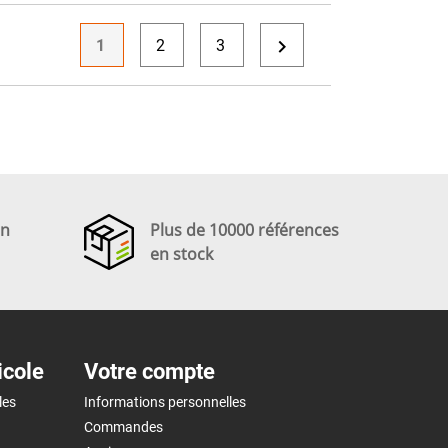

1
2
3
en
Plus de 10000 références
en stock
icole
Votre compte
les
Informations personnelles
Commandes