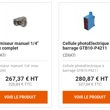
es
Compresseurs
Ventilateur cheminée
t coudes
Electrodistributeurs et électrovan
escent
Ventilation céréale
es
rds
Vérins et accessoires
Ouverture fenêtre
 de distribution
 anti-retour
Raccords et accessoires
isation diamètre 50
isation diamètre 63
Cooling plastique
x
miseur manuel 1/4''
Cellule photoElectrique
 membrane carrée
Brumisation
x complet
barrage GTB10-P4211
ge
ne à soupe
Cooling inox
ATI
CERATI
Panneaux cooling
iseur manuel 1/4' inox
Cellule photoElectrique à
plet
barrage GTB10-P4211
267,37 € HT
280,87 € HT
320,84 € TTC
337,04 € TTC
VOIR LE PRODUIT
VOIR LE PRODUIT