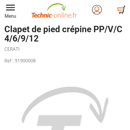
menu
Menu
Clapet de pied crépine PP/V/C
4/6/9/12
CERATI
Ref :
91900008