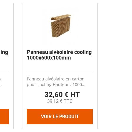
Désinfectant
Produits Printalys
nes
Trempage salle
Sanitaire élevage
Traitement de l'eau
ling
Panneau alvéolaire cooling
Equarrissage
1000x600x100mm
Aliment élevage
n
Panneau alvéolaire en carton
.
pour cooling Hauteur : 1000...
32,60 € HT
Détergent
39,12 € TTC
Désinfectant
VOIR LE PRODUIT