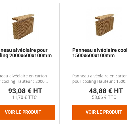
es
Compresseurs
Ventilateur cheminée
t coudes
Electrodistributeurs et électrovan
escent
Ventilation céréale
es
rds
Vérins et accessoires
Ouverture fenêtre
 de distribution
 anti-retour
Raccords et accessoires
isation diamètre 50
isation diamètre 63
Cooling plastique
x
neau alvéolaire pour
Panneau alvéolaire coo
 membrane carrée
Brumisation
ling 2000x600x100mm
1500x600x100mm
ge
ne à soupe
Cooling inox
Panneaux cooling
eau alvéolaire en carton
Panneau alvéolaire en carto
 cooling Hauteur : 2000...
pour cooling Hauteur : 1500..
93,08 € HT
48,88 € HT
111,70 € TTC
58,66 € TTC
VOIR LE PRODUIT
VOIR LE PRODUIT