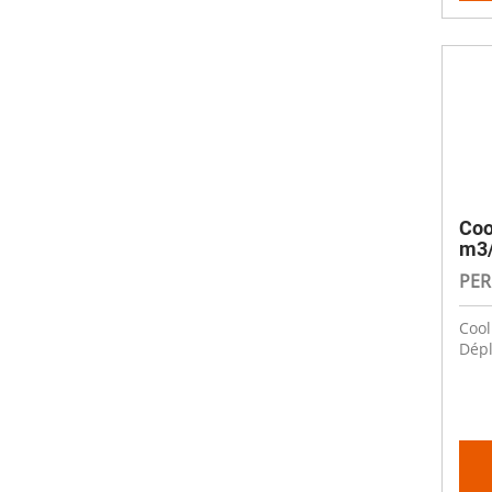
Coo
m3
PER
Cool
Dépl