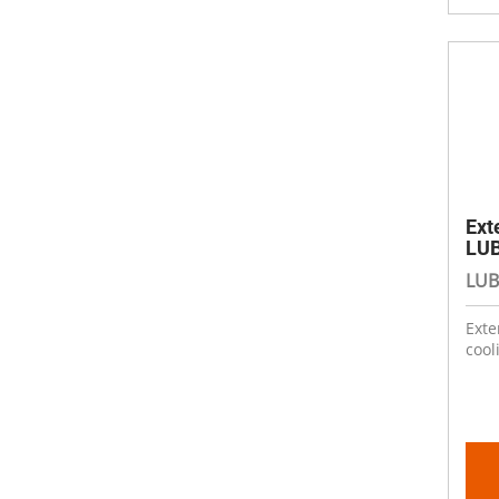
Ext
LUB
LUB
Exte
cool