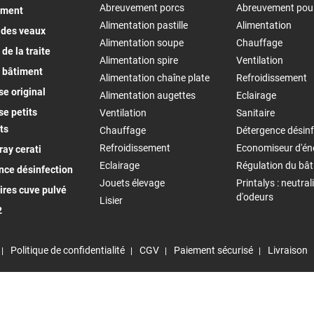
Abreuvement porcs
Abreuvement pou
ement
Alimentation pastille
Alimentation
 des veaux
Alimentation soupe
Chauffage
de la traite
Alimentation spire
Ventilation
 bâtiment
Alimentation chaîne plate
Refroidissement
e original
Alimentation augettes
Eclairage
e petits
Ventilation
Sanitaire
ts
Chauffage
Détergence désinf
Refroidissement
Economiseur d'én
ay cerati
Eclairage
Régulation du bâ
nce désinfection
Jouets élevage
Printalys : neutral
ires cuve pulvé
d'odeurs
Lisier
2
Politique de confidentialité
CGV
Paiement sécurisé
Livraison