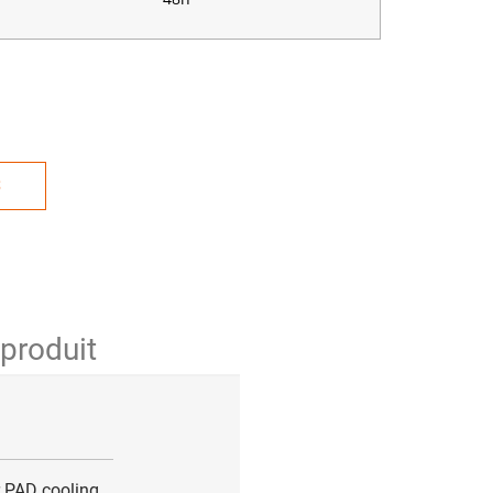
S
 produit
 PAD cooling