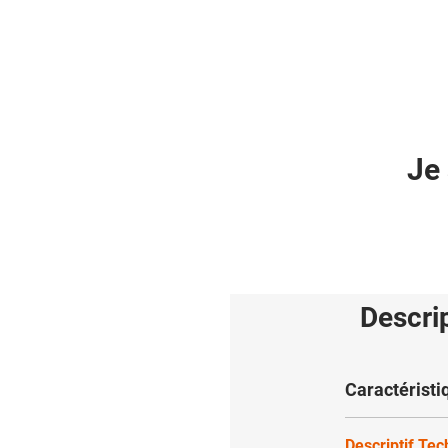
Je 
Descri
Caractéristi
Descriptif Te