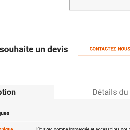
souhaite un devis
CONTACTEZ-NOU
ption
Détails du
ques
chnique
Kit avec pompe immergée et accessoires pour