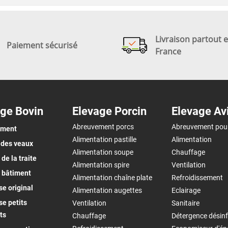
Livraison partout 
Paiement sécurisé
France
ge Bovin
Elevage Porcin
Elevage Av
Abreuvement porcs
Abreuvement pou
ement
Alimentation pastille
Alimentation
 des veaux
Alimentation soupe
Chauffage
de la traite
Alimentation spire
Ventilation
 bâtiment
Alimentation chaîne plate
Refroidissement
e original
Alimentation augettes
Eclairage
e petits
Ventilation
Sanitaire
ts
Chauffage
Détergence désinf