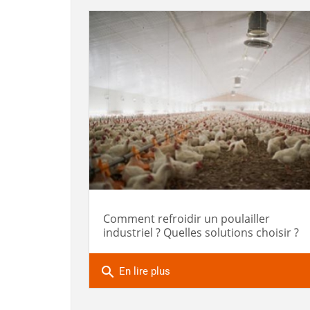
Comment refroidir un poulailler
industriel ? Quelles solutions choisir ?
search
En lire plus