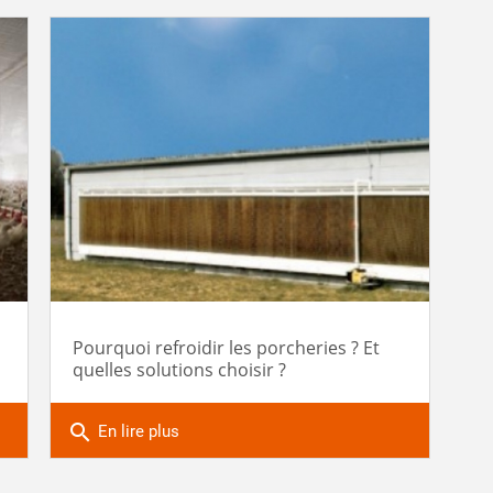
Pourquoi refroidir les porcheries ? Et
quelles solutions choisir ?
search
En lire plus