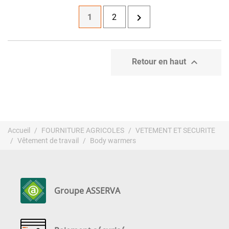

1
2

Retour en haut
Accueil
FOURNITURE AGRICOLES
VETEMENT ET SECURITE
Vêtement de travail
Body warmers
Groupe ASSERVA