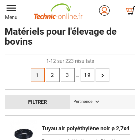
menu
Menu
Matériels pour l'élevage de
bovins
1-12 sur 223 résultats

1
2
3
…
19

FILTRER
Pertinence
Tuyau air polyéthylène noir ø 2,7x4