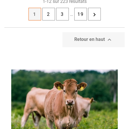
1-12 sur 223 résultats

1
2
3
…
19

Retour en haut