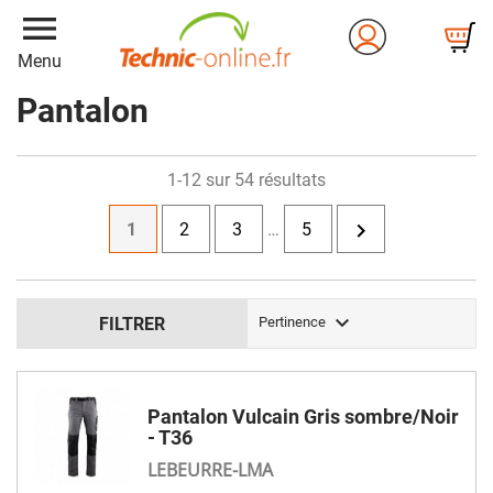
menu
Menu
Pantalon
1-12 sur 54 résultats

1
2
3
…
5

FILTRER
Pertinence
Pantalon Vulcain Gris sombre/Noir
- T36
LEBEURRE-LMA