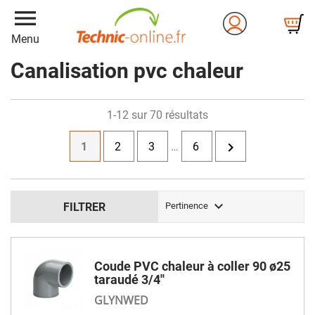
menu
Menu
Canalisation pvc chaleur
1-12 sur 70 résultats

1
2
3
…
6

FILTRER
Pertinence
Coude PVC chaleur à coller 90 ø25
taraudé 3/4''
GLYNWED