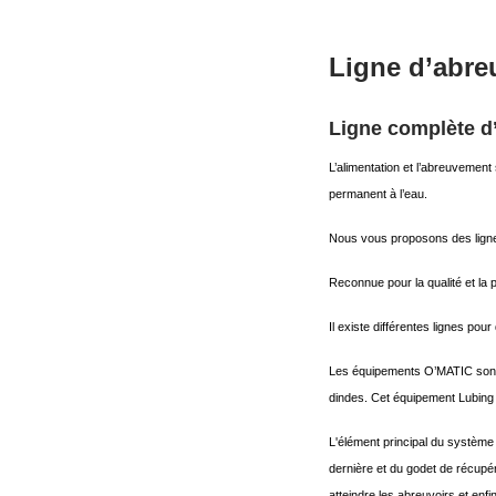
Ligne d’abre
Ligne complète d
L’alimentation et l’abreuvement
permanent à l’eau.
Nous vous proposons des lignes
Reconnue pour la qualité et la
Il existe différentes lignes pour 
Les équipements O’MATIC sont c
dindes. Cet équipement Lubing 
L'élément principal du système 
dernière et du godet de récupér
atteindre les abreuvoirs et enfi