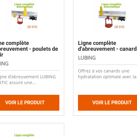
es
Compresseurs
Ventilateur cheminée
t coudes
Electrodistributeurs et électrovan
escent
Ventilation céréale
es
rds
Vérins et accessoires
Ouverture fenêtre
 de distribution
 anti-retour
Raccords et accessoires
isation diamètre 50
ne complète
Ligne complète
isation diamètre 63
Cooling plastique
breuvement - poulets de
d'abreuvement - canard
x
ir
 membrane carrée
Brumisation
LUBING
ge
ING
ne à soupe
Cooling inox
Offrez à vos canards une
Panneaux cooling
igne d’abreuvement LUBING
hydratation optimale avec la.
TIC assure une...
VOIR LE PRODUIT
VOIR LE PRODUIT