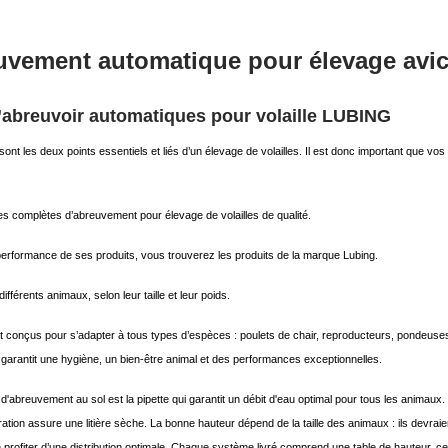
uvement automatique pour élevage avic
’abreuvoir automatiques pour volaille LUBING
 sont les deux points essentiels et liés d’un élevage de volailles. Il est donc important que v
 complètes d’abreuvement pour élevage de volailles de qualité.
 performance de ses produits, vous trouverez les produits de la marque Lubing.
différents animaux, selon leur taille et leur poids.
onçus pour s’adapter à tous types d’espèces : poulets de chair, reproducteurs, pondeuses, 
garantit une hygiène, un bien-être animal et des performances exceptionnelles.
d'abreuvement au sol est la pipette qui garantit un débit d'eau optimal pour tous les animaux
ation assure une litière sèche. La bonne hauteur dépend de la taille des animaux : ils devraie
n profiter d’une distribution optimale. Chaque système livré comprend une table de hauteur, ce q