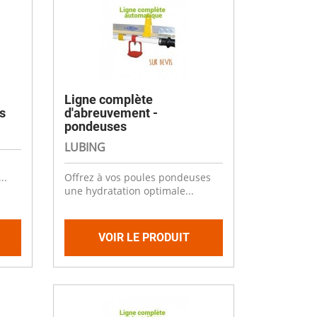
Désinfectant
Produits Printalys
nes
Trempage salle
Sanitaire élevage
Ligne complète
Traitement de l'eau
s
d'abreuvement -
pondeuses
Equarrissage
LUBING
Aliment élevage
..
Offrez à vos poules pondeuses
une hydratation optimale...
Détergent
VOIR LE PRODUIT
Désinfectant