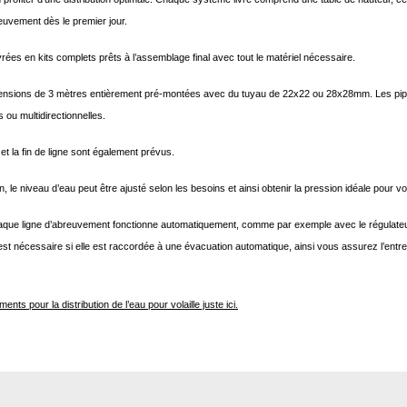
euvement dès le premier jour.
vrées en kits complets prêts à l’assemblage final avec tout le matériel nécessaire.
extensions de 3 mètres entièrement pré-montées avec du tuyau de 22x22 ou 28x28mm. Les pip
s ou multidirectionnelles.
t la fin de ligne sont également prévus.
le niveau d’eau peut être ajusté selon les besoins et ainsi obtenir la pression idéale pour vos
 chaque ligne d’abreuvement fonctionne automatiquement, comme par exemple avec le régulate
st nécessaire si elle est raccordée à une évacuation automatique, ainsi vous assurez l’entreti
nts pour la distribution de l’eau pour volaille juste ici.