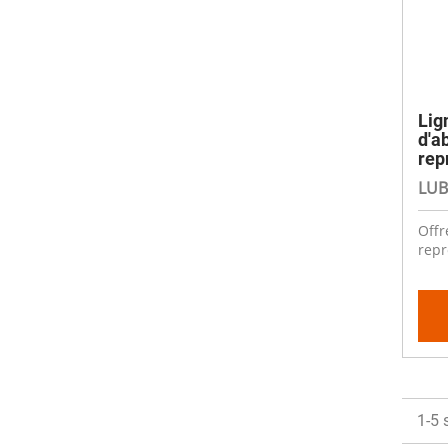
Lig
d'a
rep
LUB
Offr
repr
1-5 