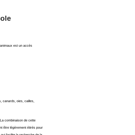
ole
os animaux est un accès
canards, oies, cailles,
. La combinaison de cette
nt être légèrement étirés pour
ui facilite la recherche de la