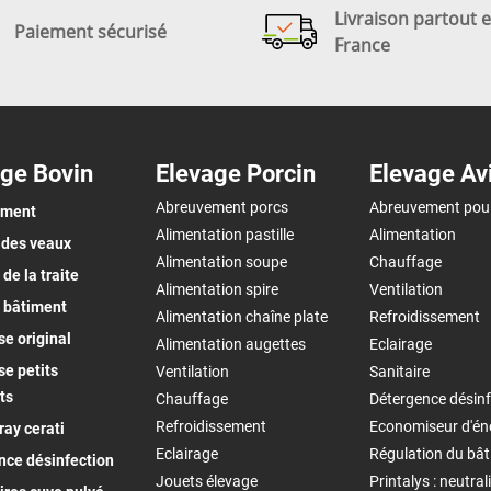
Livraison partout 
Paiement sécurisé
France
ge Bovin
Elevage Porcin
Elevage Av
Abreuvement porcs
Abreuvement pou
ement
Alimentation pastille
Alimentation
 des veaux
Alimentation soupe
Chauffage
de la traite
Alimentation spire
Ventilation
 bâtiment
Alimentation chaîne plate
Refroidissement
e original
Alimentation augettes
Eclairage
e petits
Ventilation
Sanitaire
ts
Chauffage
Détergence désinf
Refroidissement
Economiseur d'én
ay cerati
Eclairage
Régulation du bâ
nce désinfection
Jouets élevage
Printalys : neutral