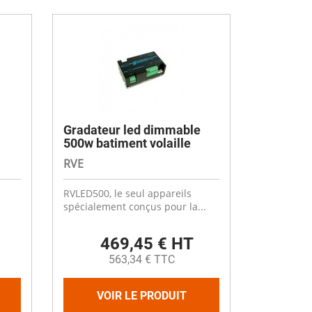
Désinfectant
Produits Printalys
nes
Trempage salle
Sanitaire élevage
Traitement de l'eau
Equarrissage
Gradateur led dimmable
500w batiment volaille
Aliment élevage
RVE
RVLED500, le seul appareils
spécialement conçus pour la...
Détergent
469,45 € HT
Désinfectant
563,34 € TTC
VOIR LE PRODUIT