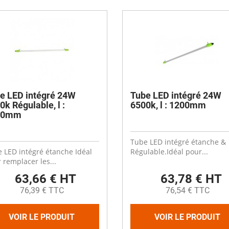
es
Compresseurs
Ventilateur cheminée
t coudes
Electrodistributeurs et électrovan
escent
Ventilation céréale
es
rds
Vérins et accessoires
Ouverture fenêtre
 de distribution
 anti-retour
Raccords et accessoires
isation diamètre 50
isation diamètre 63
Cooling plastique
x
 membrane carrée
Brumisation
e LED intégré 24W
Tube LED intégré 24W
ge
0k Régulable, l :
6500k, l : 1200mm
ne à soupe
Cooling inox
00mm
Panneaux cooling
Tube LED intégré étanche &
 LED intégré étanche Idéal
Régulable.Idéal pour...
 remplacer les...
63,66 € HT
63,78 € HT
76,39 € TTC
76,54 € TTC
VOIR LE PRODUIT
VOIR LE PRODUIT