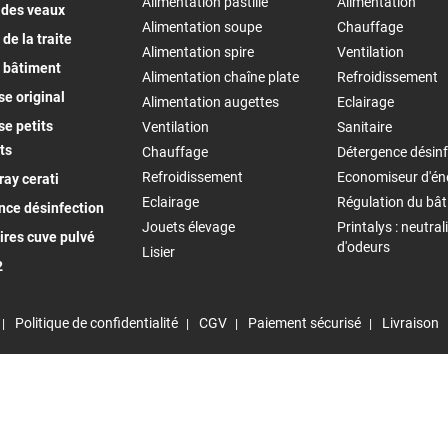
Alimentation pastille
Alimentation
 des veaux
Alimentation soupe
Chauffage
de la traite
Alimentation spire
Ventilation
 bâtiment
Alimentation chaîne plate
Refroidissement
e original
Alimentation augettes
Eclairage
e petits
Ventilation
Sanitaire
ts
Chauffage
Détergence désinf
Refroidissement
Economiseur d'én
ay cerati
Eclairage
Régulation du bâ
nce désinfection
Jouets élevage
Printalys : neutral
ires cuve pulvé
d'odeurs
Lisier
2
Politique de confidentialité
CGV
Paiement sécurisé
Livraison