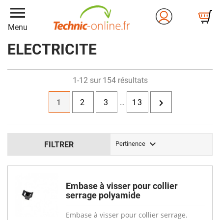
menu
Menu
ELECTRICITE
1-12 sur 154 résultats

1
2
3
…
13

FILTRER
Pertinence
Embase à visser pour collier
serrage polyamide
Embase à visser pour collier serrage.