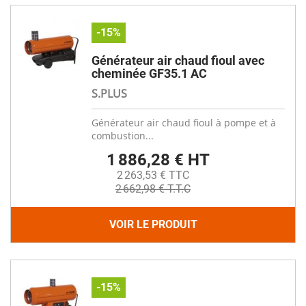
-15%
Générateur air chaud fioul avec
cheminée GF35.1 AC
S.PLUS
Générateur air chaud fioul à pompe et à
combustion...
1 886,28 € HT
2 263,53 € TTC
2 662,98 € T.T.C
VOIR LE PRODUIT
-15%