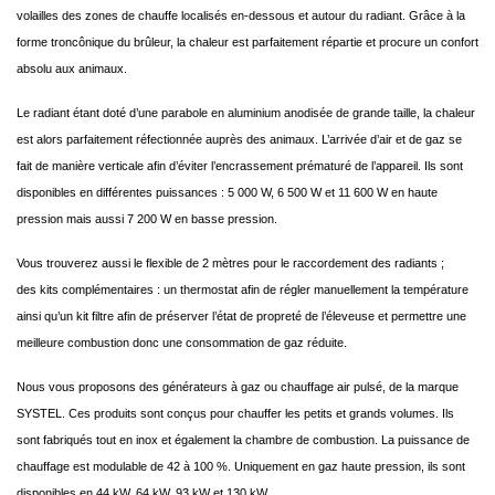
volailles des zones de chauffe localisés en-dessous et autour du radiant. Grâce à la
forme troncônique du brûleur, la chaleur est parfaitement répartie et procure un confort
absolu aux animaux.
Le radiant étant doté d’une parabole en aluminium anodisée de grande taille, la chaleur
est alors parfaitement réfectionnée auprès des animaux. L’arrivée d’air et de gaz se
fait de manière verticale afin d’éviter l’encrassement prématuré de l’appareil. Ils sont
disponibles en différentes puissances : 5 000 W, 6 500 W et 11 600 W en haute
pression mais aussi 7 200 W en basse pression.
Vous trouverez aussi le flexible de 2 mètres pour le raccordement des radiants ;
des kits complémentaires : un thermostat afin de régler manuellement la température
ainsi qu’un kit filtre afin de préserver l’état de propreté de l’éleveuse et permettre une
meilleure combustion donc une consommation de gaz réduite.
Nous vous proposons des générateurs à gaz ou chauffage air pulsé, de la marque
SYSTEL. Ces produits sont conçus pour chauffer les petits et grands volumes. Ils
sont fabriqués tout en inox et également la chambre de combustion. La puissance de
chauffage est modulable de 42 à 100 %. Uniquement en gaz haute pression, ils sont
disponibles en 44 kW, 64 kW, 93 kW et 130 kW.