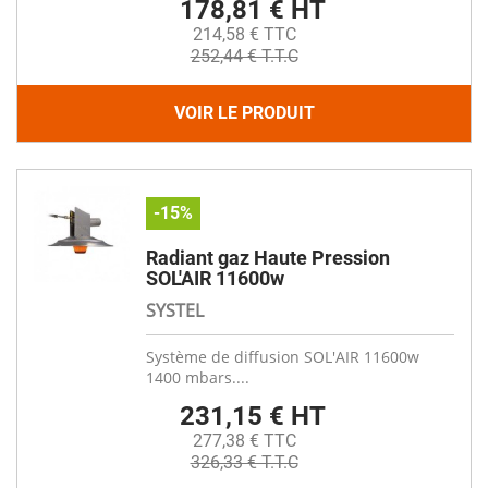
178,81 € HT
214,58 € TTC
252,44 € T.T.C
VOIR LE PRODUIT
-15%
Radiant gaz Haute Pression
SOL'AIR 11600w
SYSTEL
Système de diffusion SOL'AIR 11600w
1400 mbars....
231,15 € HT
277,38 € TTC
326,33 € T.T.C