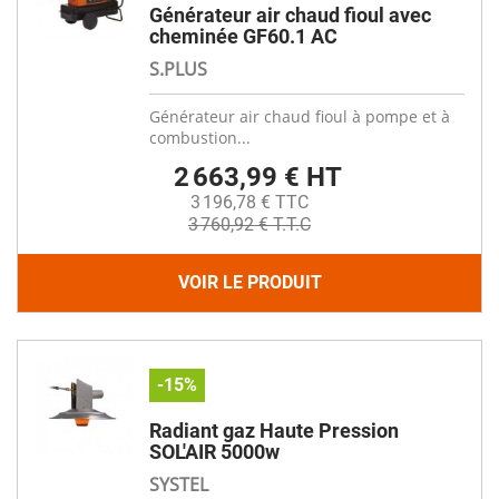
Générateur air chaud fioul avec
cheminée GF60.1 AC
S.PLUS
Générateur air chaud fioul à pompe et à
combustion...
2 663,99 € HT
3 196,78 € TTC
3 760,92 € T.T.C
VOIR LE PRODUIT
-15%
Radiant gaz Haute Pression
SOL'AIR 5000w
SYSTEL