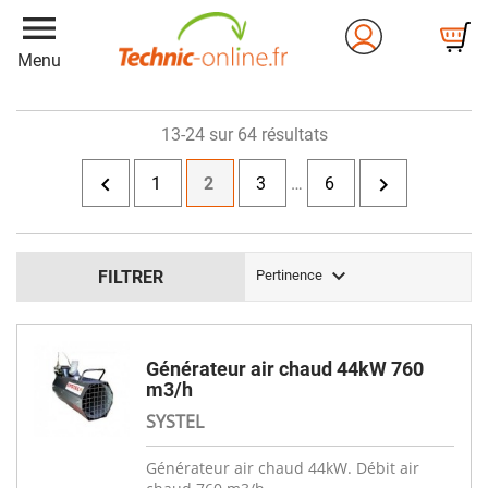
menu
Menu
13-24 sur 64 résultats


1
2
3
…
6

FILTRER
Pertinence
Générateur air chaud 44kW 760
m3/h
SYSTEL
Générateur air chaud 44kW. Débit air