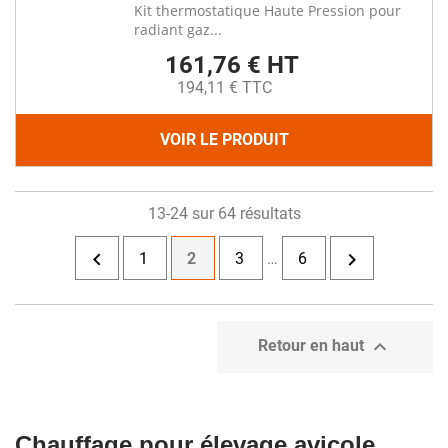
Kit thermostatique Haute Pression pour
radiant gaz...
161,76 € HT
194,11 € TTC
VOIR LE PRODUIT
13-24 sur 64 résultats


1
2
3
…
6

Retour en haut
Chauffage pour élevage avicole