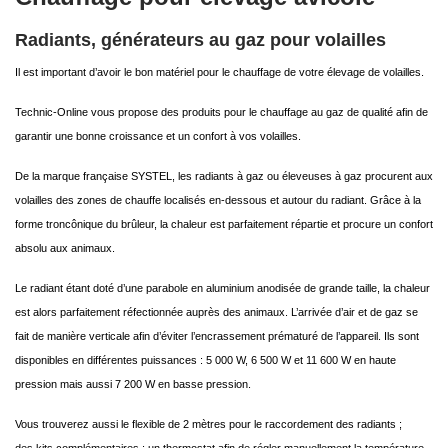
Radiants, générateurs au gaz pour volailles
Il est important d’avoir le bon matériel pour le chauffage de votre élevage de volailles.
Technic-Online vous propose des produits pour le chauffage au gaz de qualité afin de
garantir une bonne croissance et un confort à vos volailles.
De la marque française SYSTEL, les radiants à gaz ou éleveuses à gaz procurent aux
volailles des zones de chauffe localisés en-dessous et autour du radiant. Grâce à la
forme troncônique du brûleur, la chaleur est parfaitement répartie et procure un confort
absolu aux animaux.
Le radiant étant doté d’une parabole en aluminium anodisée de grande taille, la chaleur
est alors parfaitement réfectionnée auprès des animaux. L’arrivée d’air et de gaz se
fait de manière verticale afin d’éviter l’encrassement prématuré de l’appareil. Ils sont
disponibles en différentes puissances : 5 000 W, 6 500 W et 11 600 W en haute
pression mais aussi 7 200 W en basse pression.
Vous trouverez aussi le flexible de 2 mètres pour le raccordement des radiants ;