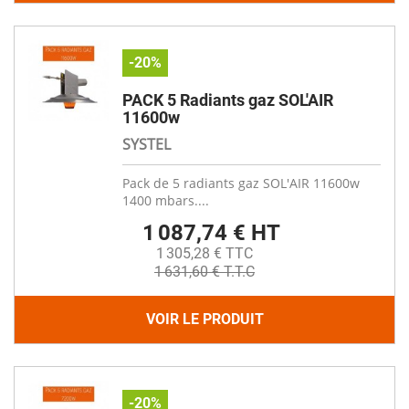
-20%
PACK 5 Radiants gaz SOL'AIR
11600w
SYSTEL
Pack de 5 radiants gaz SOL'AIR 11600w
1400 mbars....
1 087,74 € HT
1 305,28 € TTC
1 631,60 € T.T.C
VOIR LE PRODUIT
-20%