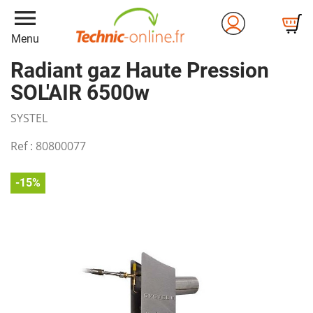
menu
Menu
Radiant gaz Haute Pression
SOL'AIR 6500w
SYSTEL
Ref :
80800077
-15%