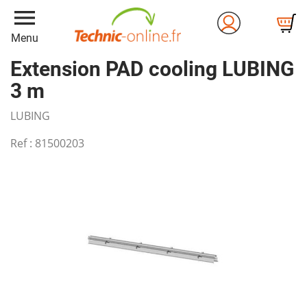
menu
Menu
Extension PAD cooling LUBING
3 m
LUBING
Ref :
81500203