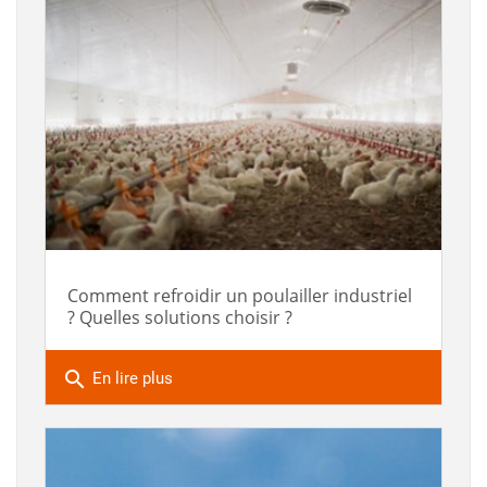
Comment refroidir un poulailler industriel
? Quelles solutions choisir ?
search
En lire plus