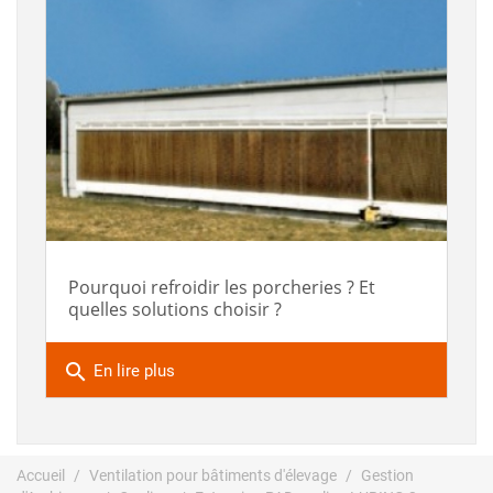
Pourquoi refroidir les porcheries ? Et
quelles solutions choisir ?
search
En lire plus
Accueil
Ventilation pour bâtiments d'élevage
Gestion