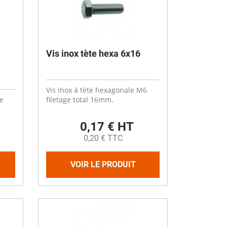
Désinfectant
Produits Printalys
nes
Trempage salle
Vis inox tète hexa 6x16
Sanitaire élevage
Traitement de l'eau
Vis inox à tète hexagonale M6
Equarrissage
e
filetage total 16mm.
Aliment élevage
0,17 € HT
0,20 € TTC
VOIR LE PRODUIT
Détergent
Désinfectant