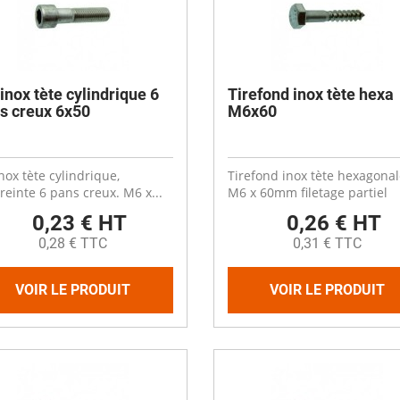
es
Compresseurs
Ventilateur cheminée
t coudes
Electrodistributeurs et électrovan
escent
Ventilation céréale
es
rds
Vérins et accessoires
Ouverture fenêtre
 de distribution
 anti-retour
Raccords et accessoires
 inox tète cylindrique 6
Tirefond inox tète hexa
isation diamètre 50
s creux 6x50
M6x60
isation diamètre 63
Cooling plastique
x
 membrane carrée
Brumisation
ge
inox tète cylindrique,
Tirefond inox tète hexagonal
ne à soupe
Cooling inox
einte 6 pans creux. M6 x...
M6 x 60mm filetage partiel
Panneaux cooling
0,23 € HT
0,26 € HT
0,28 € TTC
0,31 € TTC
VOIR LE PRODUIT
VOIR LE PRODUIT