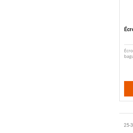
Écr
Écro
bag
25-3