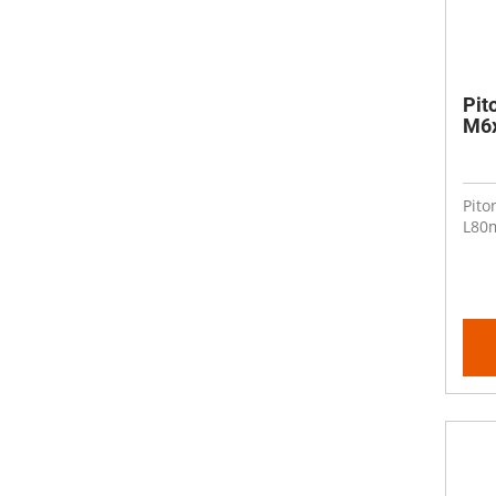
Pit
M6
Pito
L80m