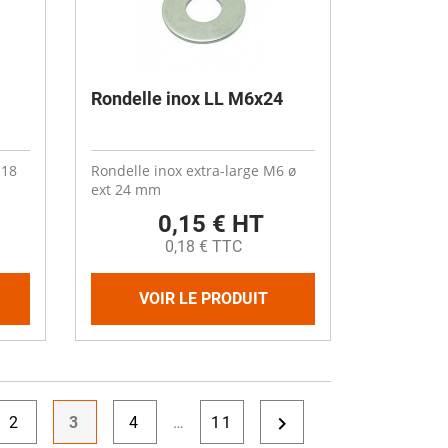
Rondelle inox LL M6x24
 18
Rondelle inox extra-large M6 ø
ext 24 mm
0,15 € HT
0,18 € TTC
VOIR LE PRODUIT

2
3
4
…
11