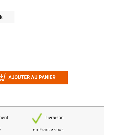
Désinfectant
Produits Printalys
nes
ck
Trempage salle
Sanitaire élevage
Traitement de l'eau
Equarrissage
Aliment élevage
AJOUTER AU PANIER
Détergent
Désinfectant
ment
Livraison
é
en France sous