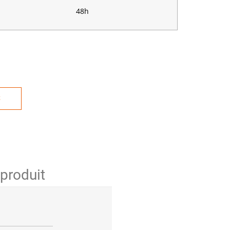
48h
S
 produit