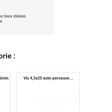
ox hexa idéales
e.
rie :
x16mm
Vis 4,3x25 auto-perceuse...