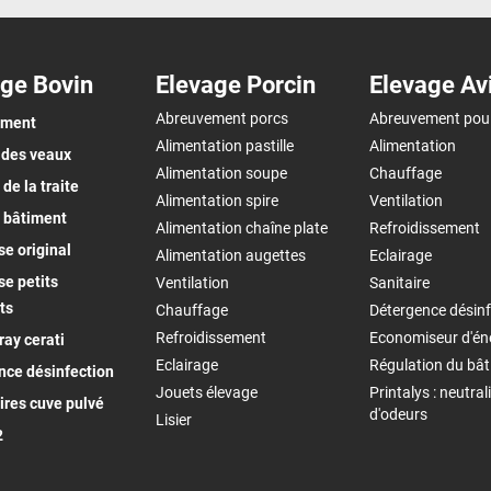
ge Bovin
Elevage Porcin
Elevage Av
Abreuvement porcs
Abreuvement pou
ement
Alimentation pastille
Alimentation
 des veaux
Alimentation soupe
Chauffage
de la traite
Alimentation spire
Ventilation
 bâtiment
Alimentation chaîne plate
Refroidissement
e original
Alimentation augettes
Eclairage
e petits
Ventilation
Sanitaire
ts
Chauffage
Détergence désinf
Refroidissement
Economiseur d'én
ay cerati
Eclairage
Régulation du bâ
nce désinfection
Jouets élevage
Printalys : neutral
ires cuve pulvé
d'odeurs
Lisier
2