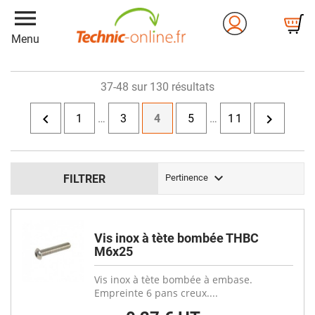
menu
Menu
37-48 sur 130 résultats


1
…
3
4
5
…
11

FILTRER
Pertinence
Vis inox à tète bombée THBC
M6x25
Vis inox à tète bombée à embase.
Empreinte 6 pans creux....