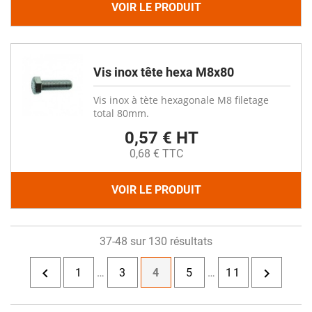
VOIR LE PRODUIT
Vis inox tête hexa M8x80
Vis inox à tète hexagonale M8 filetage
total 80mm.
0,57 € HT
0,68 € TTC
VOIR LE PRODUIT
37-48 sur 130 résultats


1
…
3
4
5
…
11