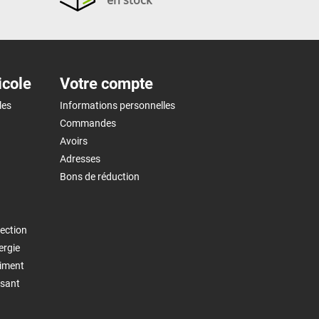
en stock
icole
Votre compte
les
Informations personnelles
Commandes
Avoirs
Adresses
Bons de réduction
ection
ergie
timent
isant