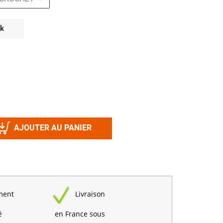
Désinfectant
Produits Printalys
nes
ck
Trempage salle
Sanitaire élevage
Traitement de l'eau
Equarrissage
Aliment élevage
AJOUTER AU PANIER
Détergent
Désinfectant
ment
Livraison
é
en France sous