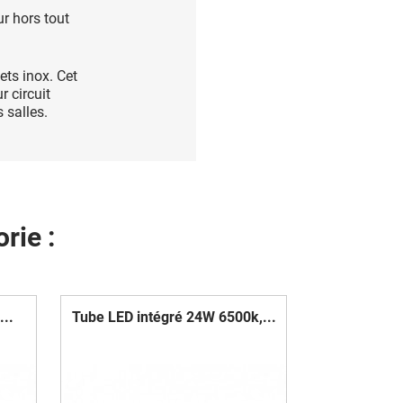
r hors tout
ts inox. Cet
 circuit
 salles.
rie :
...
Tube LED intégré 24W 6500k,...