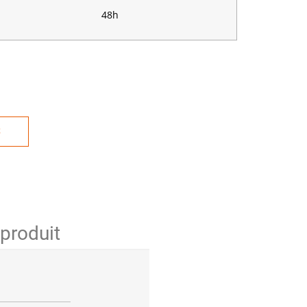
48h
S
 produit