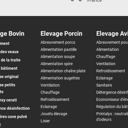
France
ge Bovin
Elevage Porcin
Elevage Av
Abreuvement porcs
Abreuvement pou
ement
Alimentation pastille
Alimentation
 des veaux
Alimentation soupe
Chauffage
de la traite
Alimentation spire
Ventilation
 bâtiment
Alimentation chaîne plate
Refroidissement
e original
Alimentation augettes
Eclairage
e petits
Ventilation
Sanitaire
ts
Chauffage
Détergence désinf
Refroidissement
Economiseur d'én
ay cerati
Eclairage
Régulation du bâ
nce désinfection
Jouets élevage
Printalys : neutral
ires cuve pulvé
d'odeurs
Lisier
2