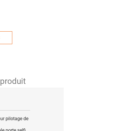
S
 produit
ur pilotage de
e porte selfi