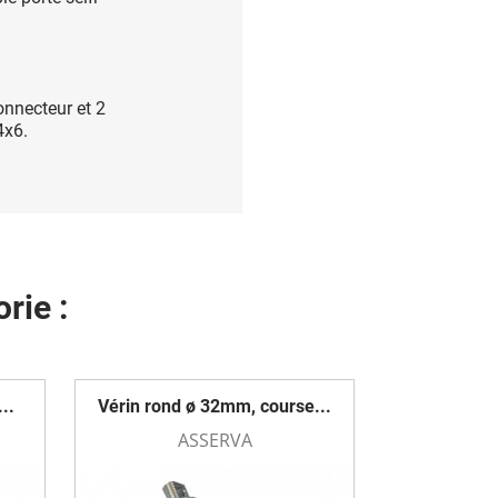
onnecteur et 2
4x6.
rie :
..
Vérin rond ø 32mm, course...
ASSERVA