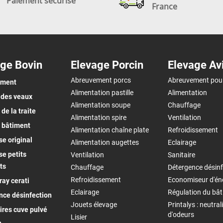
Paiement sécurisé
France
ge Bovin
Elevage Porcin
Elevage Av
Abreuvement porcs
Abreuvement pou
ement
Alimentation pastille
Alimentation
 des veaux
Alimentation soupe
Chauffage
de la traite
Alimentation spire
Ventilation
 bâtiment
Alimentation chaîne plate
Refroidissement
e original
Alimentation augettes
Eclairage
e petits
Ventilation
Sanitaire
ts
Chauffage
Détergence désinf
Refroidissement
Economiseur d'én
ay cerati
Eclairage
Régulation du bâ
nce désinfection
Jouets élevage
Printalys : neutral
ires cuve pulvé
d'odeurs
Lisier