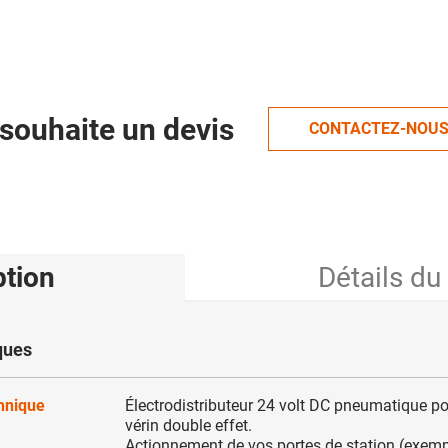
souhaite un devis
CONTACTEZ-NOU
ption
Détails du
ques
chnique
Électrodistributeur 24 volt DC pneumatique po
vérin double effet.
Actionnement de vos portes de station (exempl