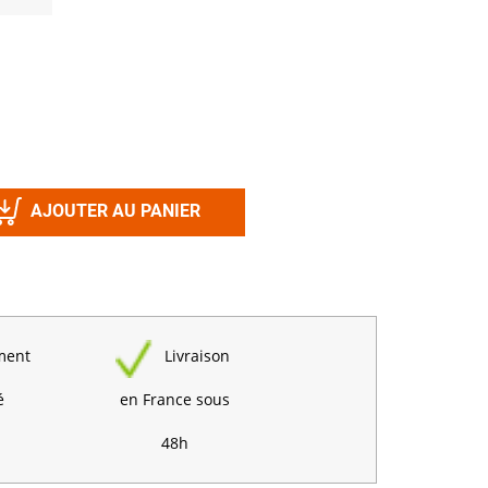
Désinfectant
Produits Printalys
nes
Trempage salle
Sanitaire élevage
Traitement de l'eau
Equarrissage
AJOUTER AU PANIER
Aliment élevage
ment
Livraison
Détergent
Désinfectant
é
en France sous
48h