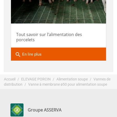
Tout savoir sur l’alimentation des
porcelets
search
En lire plus
Accueil
ELEVAGE PORCIN
Alimentation soupe
Vannes de
distribution
Vanne à membrane ø50 pour alimentation soupe
Groupe ASSERVA