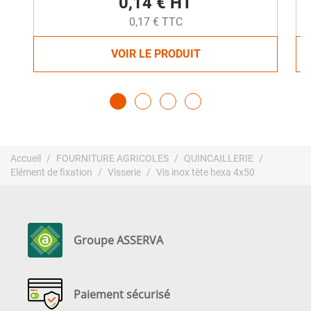
0,14 € HT
0,17 € TTC
VOIR LE PRODUIT
Accueil
FOURNITURE AGRICOLES
QUINCAILLERIE
Elément de fixation
Visserie
Vis inox tète hexa 4x50
Groupe ASSERVA
Paiement sécurisé