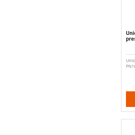
Uni
pre
Unio
PN16