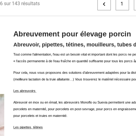

6 sur 143 résultats
1
Abreuvement pour élevage porcin
Abreuvoir, pipettes, tétines, mouilleurs, tubes
Tout comme l'alimentation, l'eau est un besoin vital et important dont les porcs ne 
« l’accès permanente à de l’eau fraîche en quantité suffisante pour tous les porcs 
Pour cela, nous vous proposons des solutions d’abreuvement adaptées pour la distrib
(meilleure lactation de la truie allaitante…) Vous trouverez le matériel nécessaire 
Les abreuvoirs
Abreuvoir en inox ou en émail, les abreuvoirs Monoflo ou Suevia permettent une ada
porcelets en maternité, pour porcelets en post-sevrage, pour porcs en engraisseme
pour porcelets et truies en maternité.
Les pipettes, tétines