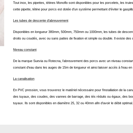
Tout inox, les pipettes, tétines Monoflo sont disponibles pour les porcelets, les tru
cette pipette, tétine pour porcs est dotée d’un système permettant d’éviter le gaspillag
Les tubes de descente d’abreuvement
Disponibles en longueur 380mm, 500mm, 750mm ou 1000mm, les tubes de descente d
droits ou coudés, avec ou sans pattes de fixation et simple ou double. Il existe des 
Niveau constant
De la marque Suevia ou Rotecna, l’abreuvement des porcs avec un niveau constant e
constant d'eau dans les auges de 15m de longueur et ainsi laisser accès à l'eau e
La canalisation
En PVC pression, vous trouverez le matériel nécessaire pour l'installation de la c
des tuyaux, des coudes, des vannes de barrage, des tés réduits ou égaux, des bou
tuyaux. Ils sont disponibles en diamètre 25, 32 ou 40mm afin d'avoir le débit optimal.