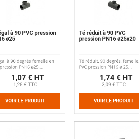
es
Compresseurs
Ventilateur cheminée
t coudes
Electrodistributeurs et électrovan
escent
Ventilation céréale
es
rds
Vérins et accessoires
Ouverture fenêtre
 de distribution
 anti-retour
Raccords et accessoires
égal à 90 PVC pression
Té réduit à 90 PVC
isation diamètre 50
6 ø25
pression PN16 ø25x20
isation diamètre 63
Cooling plastique
x
 membrane carrée
Brumisation
ge
gal à 90 degrés femelle en
Té réduit, 90 degrés, femelle
ne à soupe
Cooling inox
pression PN16 ø25....
PVC pression PN16 ø 25...
Panneaux cooling
1,07 € HT
1,74 € HT
1,28 € TTC
2,09 € TTC
VOIR LE PRODUIT
VOIR LE PRODUIT