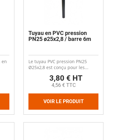
Désinfectant
Produits Printalys
nes
Trempage salle
Tuyau en PVC pression
Sanitaire élevage
PN25 ø25x2,8 / barre 6m
Traitement de l'eau
Equarrissage
, en
Le tuyau PVC pression PN25
Aliment élevage
Ø25x2,8 est conçu pour les...
3,80 € HT
4,56 € TTC
VOIR LE PRODUIT
Détergent
Désinfectant