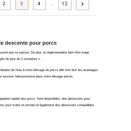

2
3
4
…
12
 de descente pour porcs
peuvent pas se passer. De plus, la réglementation bien-être exige
âgés de plus de 2 semaines ».
ution de l’eau à votre élevage de porcs afin d’en tirer les avantages
pour assurer l’abreuvement dans votre élevage porcin.
ptation rapide des porcs. Sont disponibles, des abreuvoirs pour
nt, pour truies et verrats et également des abreuvoirs compatibles