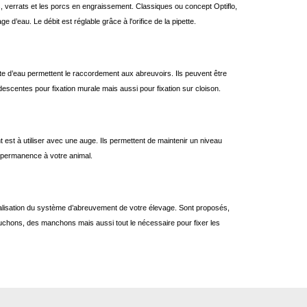
ies, verrats et les porcs en engraissement. Classiques ou concept Optiflo,
e d’eau. Le débit est réglable grâce à l'orifice de la pipette.
’eau permettent le raccordement aux abreuvoirs. Ils peuvent être
descentes pour fixation murale mais aussi pour fixation sur cloison.
st à utiliser avec une auge. Ils permettent de maintenir un niveau
n permanence à votre animal.
analisation du système d’abreuvement de votre élevage. Sont proposés,
chons, des manchons mais aussi tout le nécessaire pour fixer les