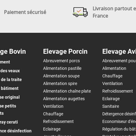
Livraison partout 
Paiement sécurisé
France
ge Bovin
Elevage Porcin
Elevage Av
Abreuvement porcs
Abreuvement pou
ement
Alimentation pastille
Alimentation
 des veaux
Alimentation soupe
Chauffage
de la traite
Alimentation spire
Ventilation
 bâtiment
Alimentation chaîne plate
Refroidissement
e original
Alimentation augettes
Eclairage
e petits
Ventilation
Sanitaire
ts
Chauffage
Détergence désinf
Refroidissement
Economiseur d'én
ay cerati
Eclairage
Régulation du bâ
nce désinfection