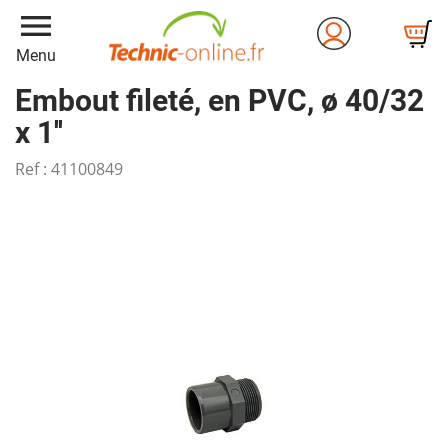
menu
Menu
Embout fileté, en PVC, ø 40/32
x 1''
Ref :
41100849