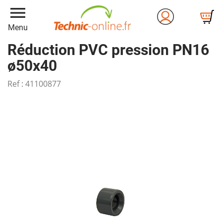
menu
Menu
Réduction PVC pression PN16
ø50x40
Ref :
41100877