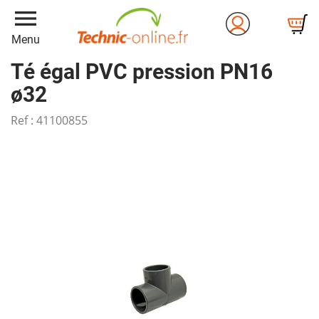
menu
Menu
Té égal PVC pression PN16
ø32
Ref :
41100855