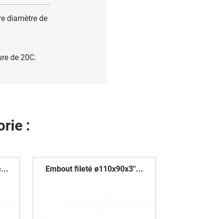
re diamètre de
ure de 20C.
rie :
...
Embout fileté ø110x90x3''...