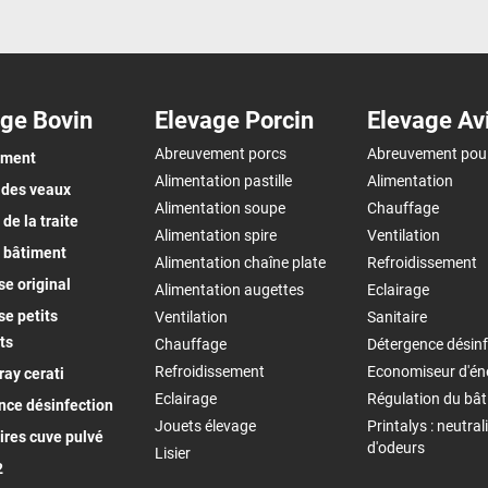
ge Bovin
Elevage Porcin
Elevage Av
Abreuvement porcs
Abreuvement pou
ement
Alimentation pastille
Alimentation
 des veaux
Alimentation soupe
Chauffage
de la traite
Alimentation spire
Ventilation
 bâtiment
Alimentation chaîne plate
Refroidissement
e original
Alimentation augettes
Eclairage
e petits
Ventilation
Sanitaire
ts
Chauffage
Détergence désinf
Refroidissement
Economiseur d'én
ay cerati
Eclairage
Régulation du bâ
nce désinfection
Jouets élevage
Printalys : neutral
ires cuve pulvé
d'odeurs
Lisier
2