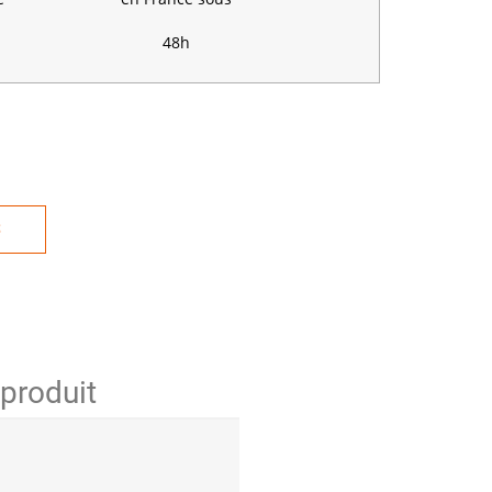
48h
S
 produit