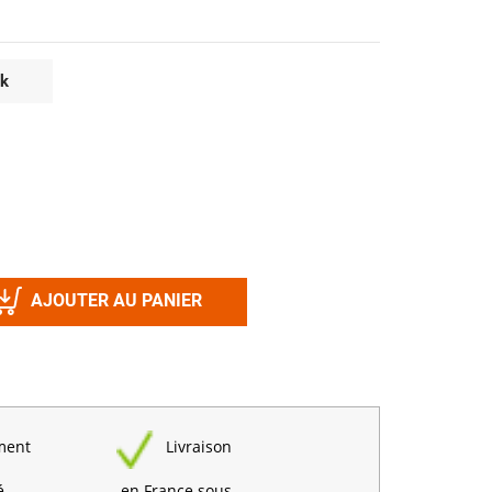
Désinfectant
Produits Printalys
nes
ck
Trempage salle
Sanitaire élevage
Traitement de l'eau
Equarrissage
Aliment élevage
AJOUTER AU PANIER
Détergent
Désinfectant
ment
Livraison
é
en France sous