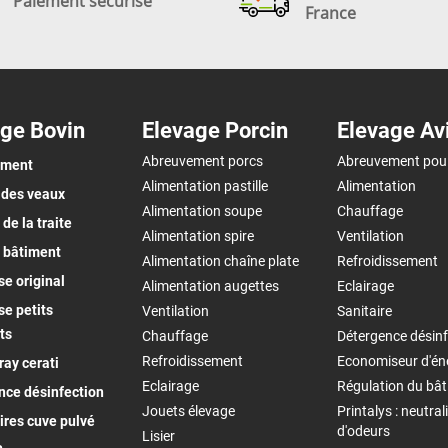
Paiement sécurisé
France
ge Bovin
Elevage Porcin
Elevage Av
Abreuvement porcs
Abreuvement pou
ement
Alimentation pastille
Alimentation
 des veaux
Alimentation soupe
Chauffage
de la traite
Alimentation spire
Ventilation
 bâtiment
Alimentation chaîne plate
Refroidissement
e original
Alimentation augettes
Eclairage
e petits
Ventilation
Sanitaire
ts
Chauffage
Détergence désinf
Refroidissement
Economiseur d'én
ay cerati
Eclairage
Régulation du bâ
nce désinfection
Jouets élevage
Printalys : neutral
ires cuve pulvé
d'odeurs
Lisier