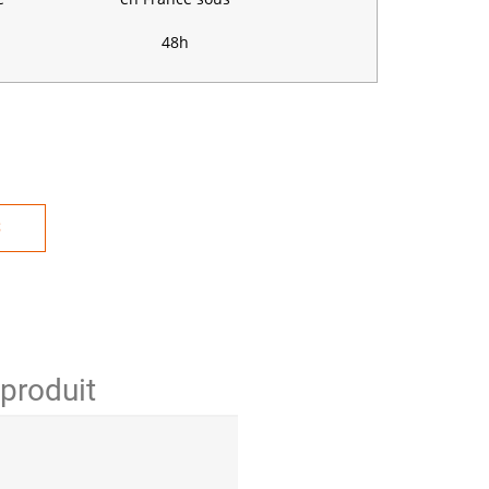
48h
S
 produit