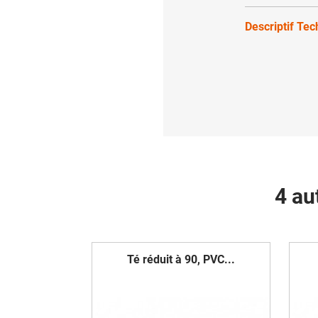
Descriptif Te
4 au
Té réduit à 90, PVC...