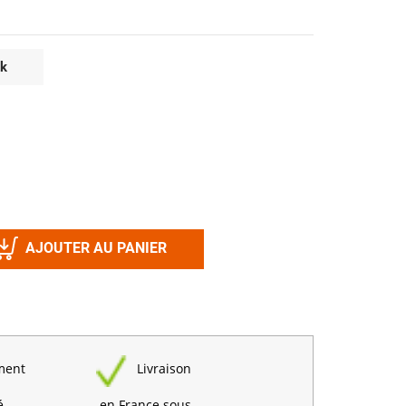
Désinfectant
Produits Printalys
nes
ck
Trempage salle
Sanitaire élevage
Traitement de l'eau
Equarrissage
Aliment élevage
AJOUTER AU PANIER
Détergent
Désinfectant
ment
Livraison
é
en France sous