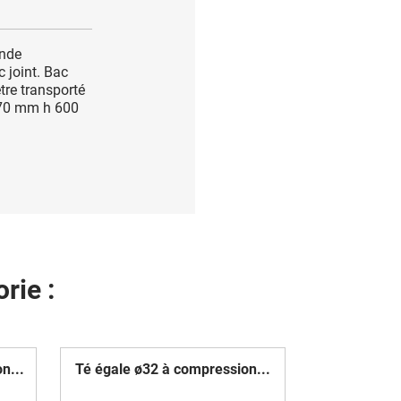
ande
 joint. Bac
tre transporté
170 mm h 600
rie :
n...
Té égale ø32 à compression...