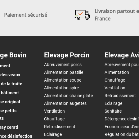
Livraison partout 
Paiement sécurisé
France
ge Bovin
Elevage Porcin
Elevage Av
Abreuvement porcs
Abreuvement pou
ement
Alimentation pastille
Alimentation
 des veaux
Alimentation soupe
Chauffage
de la traite
Alimentation spire
Ventilation
 bâtiment
Alimentation chaîne plate
Refroidissement
e original
Alimentation augettes
Eclairage
e petits
Ventilation
Sanitaire
ts
Chauffage
Détergence désinf
Refroidissement
Economiseur d'én
ay cerati
Eclairage
Régulation du bâ
nce désinfection