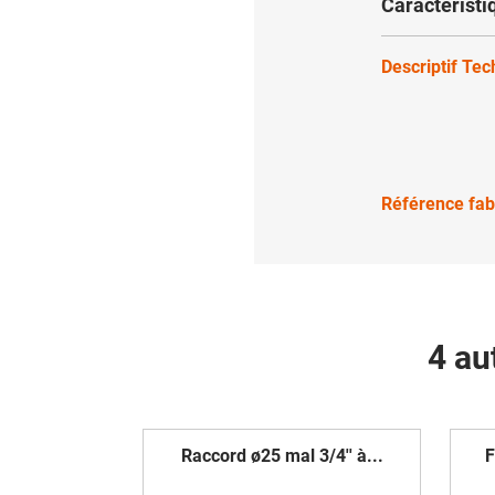
Caractéristi
Descriptif Te
Référence fab
4 au
Raccord ø25 mal 3/4'' à...
F