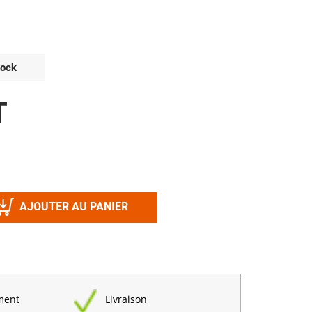
Désinfectant
Produits Printalys
nes
Trempage salle
tock
Sanitaire élevage
T
Traitement de l'eau
Equarrissage
Aliment élevage
AJOUTER AU PANIER
Détergent
Désinfectant
ment
Livraison