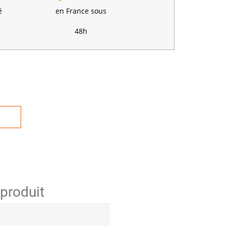
é
en France sous
48h
S
 produit