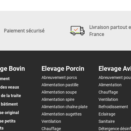
Livraison partout 
Paiement sécurisé
France
ge Bovin
Elevage Porcin
Elevage Av
Abreuvement porcs
Abreuvement pou
ement
Alimentation pastille
Alimentation
 des veaux
Alimentation soupe
Chauffage
de la traite
Alimentation spire
Ventilation
 bâtiment
Alimentation chaîne plate
Refroidissement
e original
Alimentation augettes
Eclairage
e petits
Ventilation
Sanitaire
ts
Chauffage
Détergence désinf