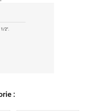
1/2''.
rie :