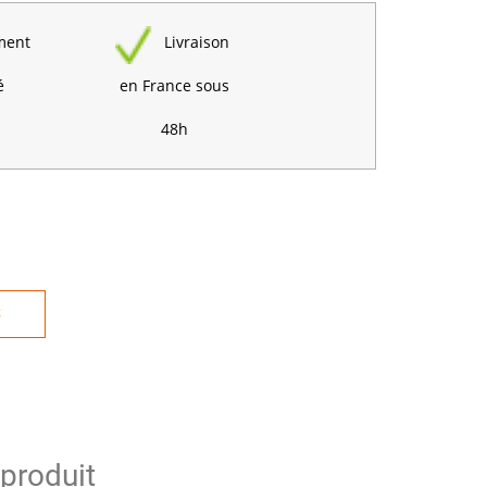
ment
Livraison
é
en France sous
48h
S
 produit