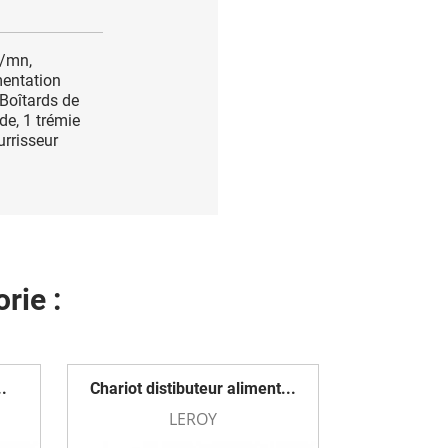
s/mn,
mentation
 Boîtards de
de, 1 trémie
rrisseur
rie :
.
Chariot distibuteur aliment...
LEROY