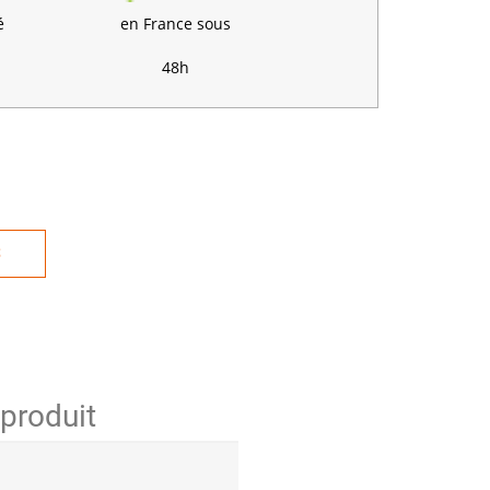
é
en France sous
48h
S
 produit