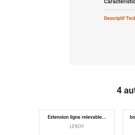
Caractéristi
Descriptif Te
4 au
Extension ligne relevable...
bo
LEROY