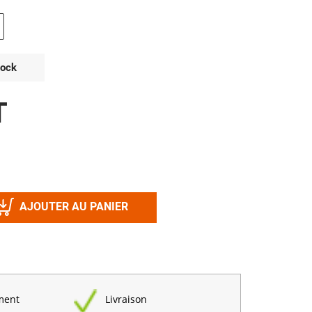
Désinfectant
Produits Printalys
nes
Trempage salle
tock
Sanitaire élevage
T
Traitement de l'eau
Equarrissage
Aliment élevage
AJOUTER AU PANIER
Détergent
Désinfectant
ment
Livraison