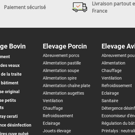
Livraison partout 
Paiement sécurisé
France
ge Bovin
Elevage Porcin
Elevage Av
Abreuvement porcs
Abreuvement pou
ement
Alimentation pastille
Alimentation
 des veaux
Alimentation soupe
Chauffage
de la traite
Alimentation spire
Ventilation
 bâtiment
Alimentation chaîne plate
Refroidissement
e original
Alimentation augettes
Eclairage
e petits
Ventilation
Sanitaire
ts
Chauffage
Détergence désinf
Refroidissement
Economiseur d'én
ay cerati
Eclairage
Régulation du bâ
nce désinfection
Jouets élevage
Printalys : neutral
ires cuve pulvé