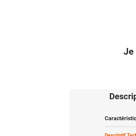
Je 
Descri
Caractéristi
Descriptif Te