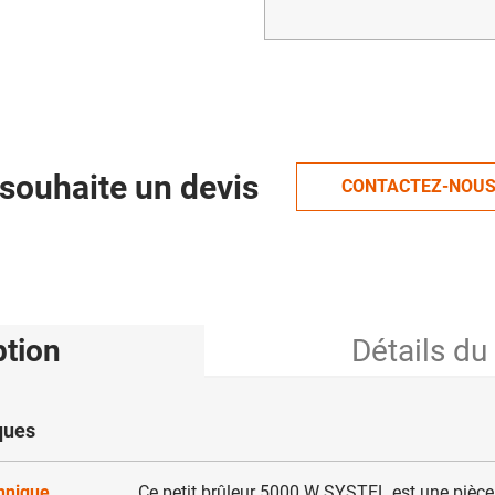
souhaite un devis
CONTACTEZ-NOU
ption
Détails du
ques
chnique
Ce petit brûleur 5000 W SYSTEL est une pièc