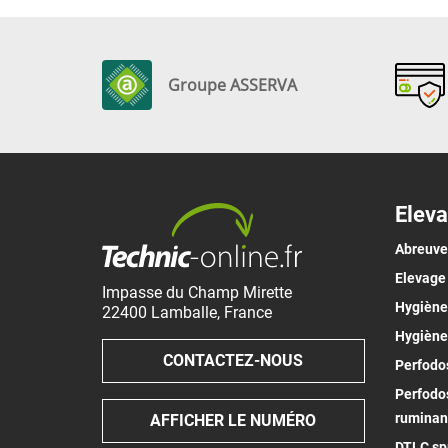
Groupe ASSERVA
Eleva
Abreuv
Elevage
Impasse du Champ Mirette
Hygiène 
22400
Lamballe
,
France
Hygiène
CONTACTEZ-NOUS
Perfodos
Perfodos
ruminan
AFFICHER LE NUMÉRO
DTLC spr