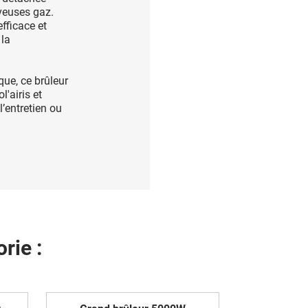
veuses gaz.
fficace et
 la
ue, ce brûleur
l'airis et
l’entretien ou
rie :