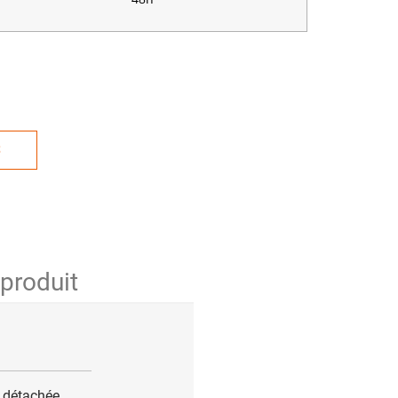
S
 produit
e détachée