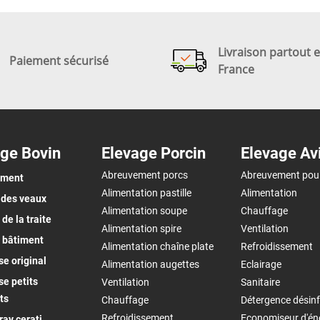
Livraison partout 
Paiement sécurisé
France
ge Bovin
Elevage Porcin
Elevage Av
Abreuvement porcs
Abreuvement pou
ement
Alimentation pastille
Alimentation
 des veaux
Alimentation soupe
Chauffage
de la traite
Alimentation spire
Ventilation
 bâtiment
Alimentation chaîne plate
Refroidissement
e original
Alimentation augettes
Eclairage
e petits
Ventilation
Sanitaire
ts
Chauffage
Détergence désinf
Refroidissement
Economiseur d'én
ay cerati