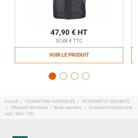
47,90 € HT
57,48 € TTC
VOIR LE PRODUIT
Accueil
FOURNITURE AGRICOLES
VETEMENT ET SECURITE
Vêtement de travail
Body warmers
Doudoune Cratère Gris
nuit / Noir - TXL