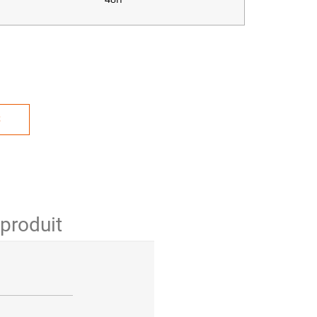
S
 produit