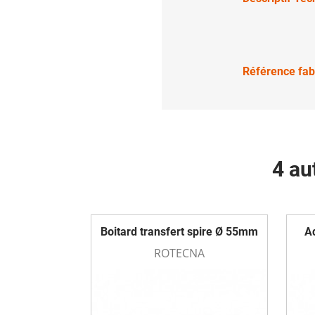
Référence fab
4 au
Boitard transfert spire Ø 55mm
Ad
ROTECNA