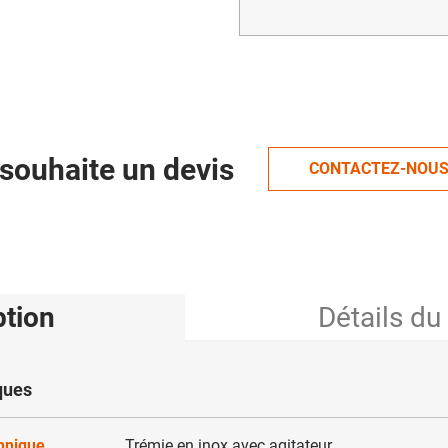
souhaite un devis
CONTACTEZ-NOU
ption
Détails du
ques
chnique
Trémie en inox avec agitateur