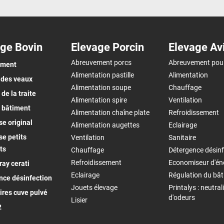
ge Bovin
Elevage Porcin
Elevage Av
Abreuvement porcs
Abreuvement pou
ement
Alimentation pastille
Alimentation
 des veaux
Alimentation soupe
Chauffage
de la traite
Alimentation spire
Ventilation
 bâtiment
Alimentation chaîne plate
Refroidissement
e original
Alimentation augettes
Eclairage
e petits
Ventilation
Sanitaire
ts
Chauffage
Détergence désinf
Refroidissement
Economiseur d'én
ay cerati
Eclairage
Régulation du bâ
nce désinfection
Jouets élevage
Printalys : neutral
ires cuve pulvé
d'odeurs
Lisier
2