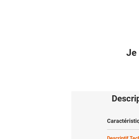
Je 
Descri
Caractéristi
Descriptif Te