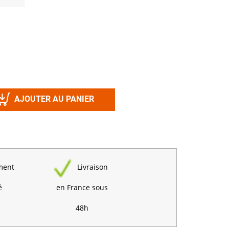
Désinfectant
Produits Printalys
nes
Trempage salle
Sanitaire élevage
Traitement de l'eau
Equarrissage
AJOUTER AU PANIER
Aliment élevage
ment
Livraison
Détergent
Désinfectant
é
en France sous
48h