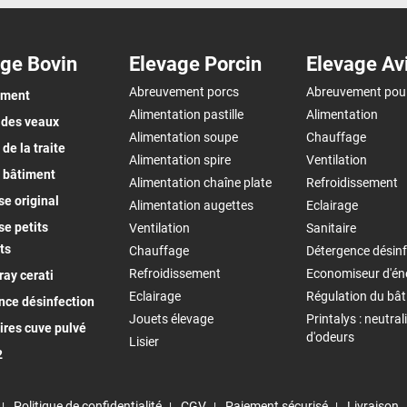
ge Bovin
Elevage Porcin
Elevage Av
Abreuvement porcs
Abreuvement pou
ement
Alimentation pastille
Alimentation
 des veaux
Alimentation soupe
Chauffage
de la traite
Alimentation spire
Ventilation
 bâtiment
Alimentation chaîne plate
Refroidissement
e original
Alimentation augettes
Eclairage
e petits
Ventilation
Sanitaire
ts
Chauffage
Détergence désinf
Refroidissement
Economiseur d'én
ay cerati
Eclairage
Régulation du bâ
nce désinfection
Jouets élevage
Printalys : neutral
ires cuve pulvé
d'odeurs
Lisier
2
Politique de confidentialité
CGV
Paiement sécurisé
Livraison