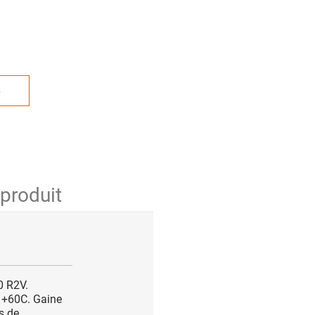
S
 produit
0 R2V.
 +60C. Gaine
s de