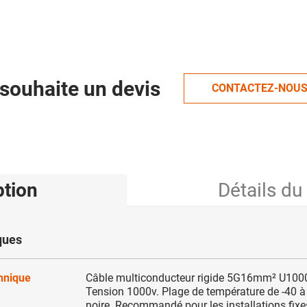
souhaite un devis
CONTACTEZ-NOU
ption
Détails du
ques
chnique
Câble multiconducteur rigide 5G16mm² U100
Tension 1000v. Plage de température de -40 à
noire. Recommandé pour les installations fixe