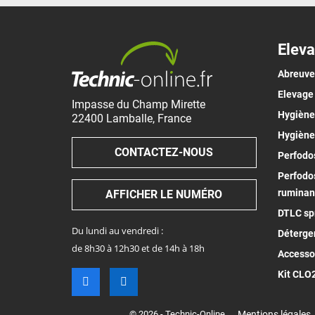
Eleva
Abreuv
Elevage
Impasse du Champ Mirette
Hygiène 
22400
Lamballe
,
France
Hygiène
CONTACTEZ-NOUS
Perfodos
Perfodos
ruminan
AFFICHER LE NUMÉRO
DTLC spr
Du lundi au vendredi :
Déterge
de 8h30 à 12h30 et de 14h à 18h
Accesso
Kit CLO
© 2026 - Technic-Online
Mentions légales